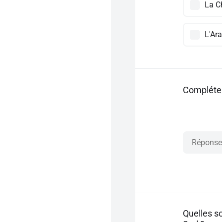
La C
L'Ar
Compléter
Quelles so