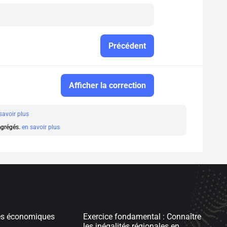
Précédent
Afficher la correction
savoir plus
 agrégés.
en savoir plus
es économiques
Exercice fondamental : Connaître
les inégalités régionales en