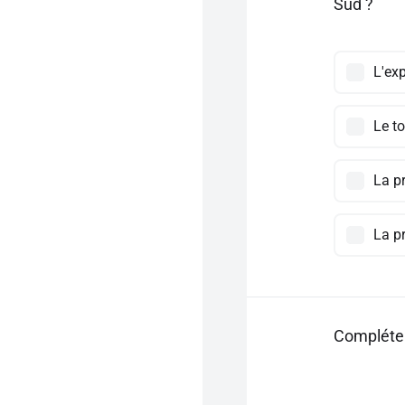
Sud ?
L'ex
Le t
La p
La p
Compléter