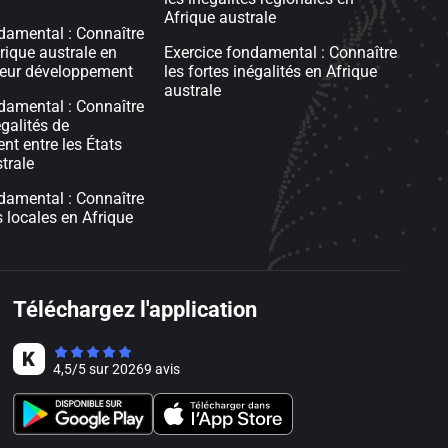
Afrique australe
damental : Connaître
rique australe en
Exercice fondamental : Connaître
leur développement
les fortes inégalités en Afrique
australe
damental : Connaître
égalités de
t entre les États
trale
damental : Connaître
s locales en Afrique
Téléchargez l'application
4,5
/
5
sur
20269
avis