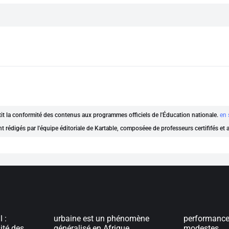
ntit la conformité des contenus aux programmes officiels de l'Éducation nationale.
en 
nt rédigés par l'équipe éditoriale de Kartable, composéee de professeurs certififés et
 :
urbaine est un phénomène
performanc
ité des
généralisé en Afrique
modestes