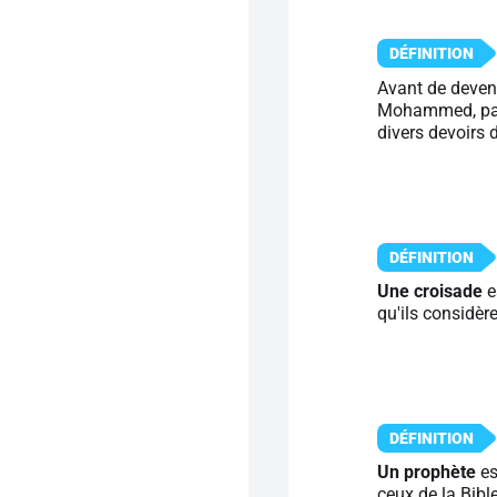
Avant de deveni
Mohammed, par l
divers devoirs
Une croisade
e
qu'ils considèr
Un prophète
es
ceux de la Bib