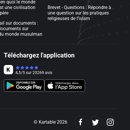
en quoi le monde
 une civilisation
Brevet - Questions : Répondre à
père
une question sur les pratiques
religieuses de l’islam
vail sur documents :
 documents sur
 du monde musulman
Téléchargez l'application
4,5
/
5
sur
20269
avis
© Kartable 2026