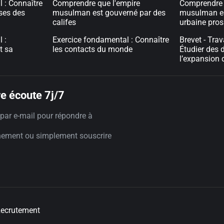
 : Connaître
Comprendre que l'empire
Comprendre 
uses des
musulman est gouverné par des
musulman est
califes
urbaine pros
 :
Exercice fondamental : Connaître
Brevet - Tra
t sa
les contacts du monde
Étudier des
l’expansion
e écoute 7j/7
par e-mail pour répondre à
nement ou simplement souscrire
ecrutement