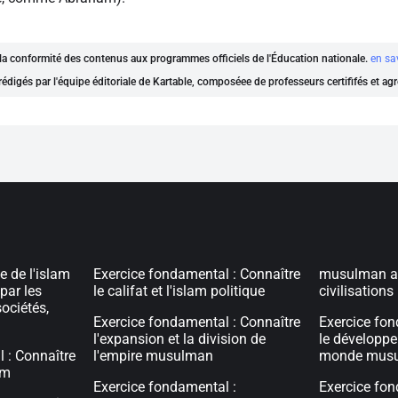
t la conformité des contenus aux programmes officiels de l'Éducation nationale.
en sa
rédigés par l'équipe éditoriale de Kartable, composéee de professeurs certififés et ag
e de l'islam
Exercice fondamental : Connaître
musulman av
par les
le califat et l'islam politique
civilisations
ociétés,
Exercice fondamental : Connaître
Exercice fon
l'expansion et la division de
le développe
 : Connaître
l'empire musulman
monde mus
am
Exercice fondamental :
Exercice fon