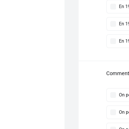
En 1
En 1
En 1
Comment s
On p
On p