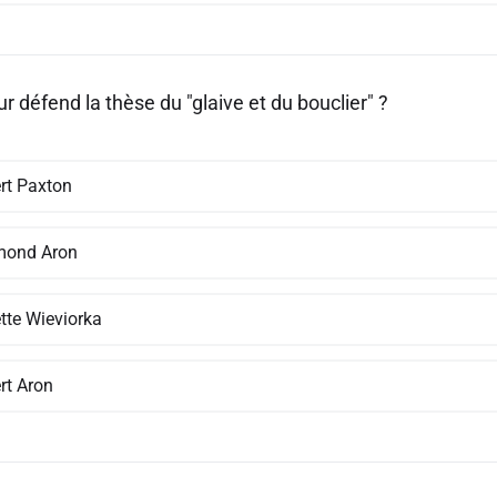
r défend la thèse du "glaive et du bouclier" ?
rt Paxton
ond Aron
tte Wieviorka
rt Aron