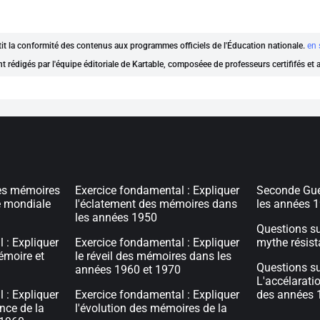
ntit la conformité des contenus aux programmes officiels de l'Éducation nationale.
en 
nt rédigés par l'équipe éditoriale de Kartable, composéee de professeurs certififés et
 les mémoires
Exercice fondamental : Expliquer
Seconde Gue
e mondiale
l'éclatement des mémoires dans
les années 
les années 1950
Questions s
 : Expliquer
Exercice fondamental : Expliquer
mythe résist
émoire et
le réveil des mémoires dans les
Questions s
années 1960 et 1970
L'accélarati
 : Expliquer
Exercice fondamental : Expliquer
des années 
nce de la
l'évolution des mémoires de la