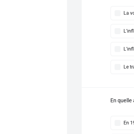
La v
L'inf
L'in
Le t
En quelle 
En 1