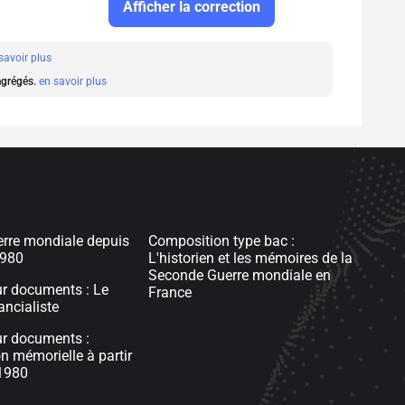
Afficher la correction
savoir plus
 agrégés.
en savoir plus
rre mondiale depuis
Composition type bac :
1980
L'historien et les mémoires de la
Seconde Guerre mondiale en
ur documents : Le
France
ancialiste
ur documents :
on mémorielle à partir
1980