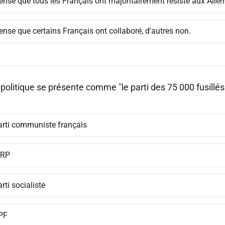
ense que tous les Français ont majoritairement résisté aux Alle
ense que certains Français ont collaboré, d'autres non.
 politique se présente comme "le parti des 75 000 fusillés
arti communiste français
MRP
rti socialiste
PF