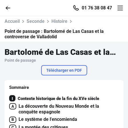
01 76 38 08 47
Accueil
Seconde
Histoire
Point de passage :
Bartolomé de Las Casas et la
controverse de Valladolid
Accueil
Bartolomé de Las Casas et la controverse de Valladolid
Point de passage
Parcourir
Télécharger en PDF
Recherche
Sommaire
Se connecter
Contexte historique de la fin du XVe siècle
I
La découverte du Nouveau Monde et la
A
S'inscrire gratuitement
conquête espagnole
Le système de l'encomienda
B
Pour profiter de 10 contenus offerts.
La montée des critiques
C