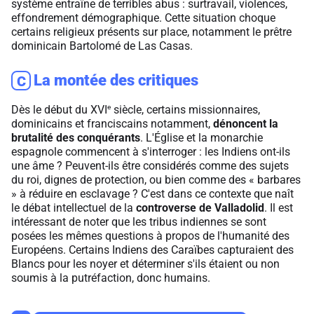
système entraîne de terribles abus : surtravail, violences,
effondrement démographique. Cette situation choque
certains religieux présents sur place, notamment le prêtre
dominicain Bartolomé de Las Casas.
La montée des critiques
C
e
Dès le début du XVI
siècle, certains missionnaires,
dominicains et franciscains notamment,
dénoncent la
brutalité des conquérants
. L'Église et la monarchie
espagnole commencent à s'interroger : les Indiens ont-ils
une âme ? Peuvent-ils être considérés comme des sujets
du roi, dignes de protection, ou bien comme des « barbares
» à réduire en esclavage ? C'est dans ce contexte que naît
le débat intellectuel de la
controverse de Valladolid
. Il est
intéressant de noter que les tribus indiennes se sont
posées les mêmes questions à propos de l'humanité des
Européens. Certains Indiens des Caraïbes capturaient des
Blancs pour les noyer et déterminer s'ils étaient ou non
soumis à la putréfaction, donc humains.