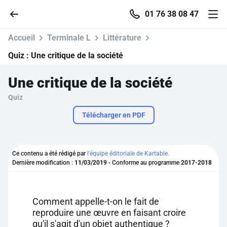
01 76 38 08 47
Accueil
Terminale L
Littérature
Quiz :
Une critique de la société
Une critique de la société
Accueil
Quiz
Parcourir
Télécharger en PDF
Recherche
Ce contenu a été rédigé par
l'équipe éditoriale de Kartable.
Dernière modification :
11/03/2019
- Conforme au programme
2017-2018
Se connecter
S'inscrire gratuitement
Comment appelle-t-on le fait de
reproduire une œuvre en faisant croire
Pour profiter de 10 contenus offerts.
qu'il s'agit d'un objet authentique ?