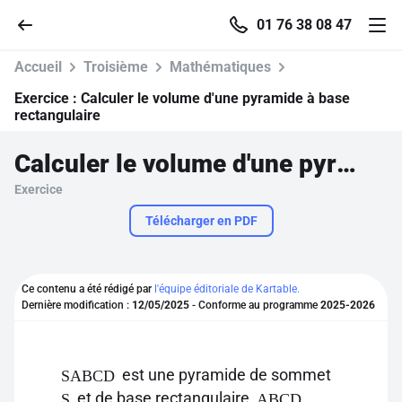
01 76 38 08 47
Accueil
Troisième
Mathématiques
Exercice :
Calculer le volume d'une pyramide à base
rectangulaire
Accueil
Calculer le volume d'une pyramide à base rectangulaire
Exercice
Parcourir
Télécharger en PDF
Recherche
Ce contenu a été rédigé par
l'équipe éditoriale de Kartable.
Se connecter
Dernière modification :
12/05/2025
- Conforme au programme
2025-2026
S'inscrire gratuitement
est une pyramide de sommet
SABCD
Pour profiter de 10 contenus offerts.
et de base rectangulaire
.
S
ABCD