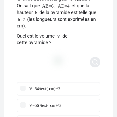
On sait que
,
et que la
AB=6
AD=4
hauteur
de la pyramide est telle que
h
(les longueurs sont exprimées en
h=7
cm).
Quel est le volume
de
V
cette pyramide ?
V=54\text{ cm}^3
V=56 \text{ cm}^3