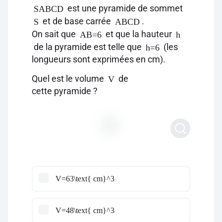
est une pyramide de sommet
SABCD
et de base carrée
.
S
ABCD
On sait que
et que la hauteur
AB=6
h
de la pyramide est telle que
(les
h=6
longueurs sont exprimées en cm).
Quel est le volume
de
V
cette pyramide ?
V=63\text{ cm}^3
V=48\text{ cm}^3