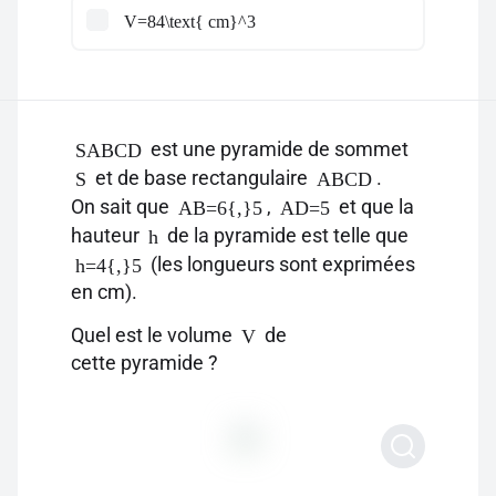
V=84\text{ cm}^3
est une pyramide de sommet
SABCD
et de base rectangulaire
.
S
ABCD
On sait que
,
et que la
AB=6{,}5
AD=5
hauteur
de la pyramide est telle que
h
(les longueurs sont exprimées
h=4{,}5
en cm).
Quel est le volume
de
V
cette pyramide ?