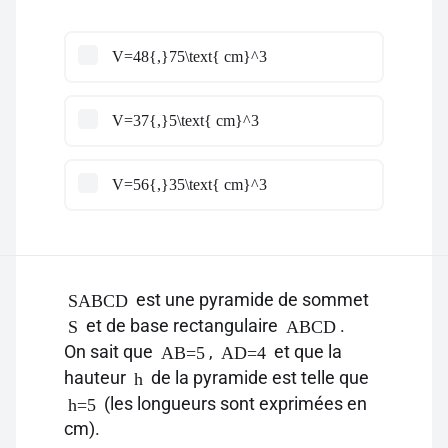
V=48{,}75\text{ cm}^3
V=37{,}5\text{ cm}^3
V=56{,}35\text{ cm}^3
est une pyramide de sommet
SABCD
et de base rectangulaire
.
S
ABCD
On sait que
,
et que la
AB=5
AD=4
hauteur
de la pyramide est telle que
h
(les longueurs sont exprimées en
h=5
cm).