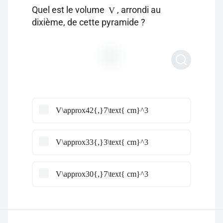
Quel est le volume
, arrondi au
V
dixième, de cette pyramide ?
V\approx42{,}7\text{ cm}^3
V\approx33{,}3\text{ cm}^3
V\approx30{,}7\text{ cm}^3