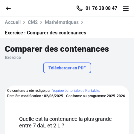
01 76 38 08 47
Accueil
CM2
Mathématiques
Exercice :
Comparer des contenances
Comparer des contenances
Accueil
Exercice
Parcourir
Télécharger en PDF
Recherche
Ce contenu a été rédigé par
l'équipe éditoriale de Kartable.
Dernière modification :
02/06/2025
- Conforme au programme
2025-2026
Se connecter
S'inscrire gratuitement
Quelle est la contenance la plus grande
entre 7 daL et 2 L ?
Pour profiter de 10 contenus offerts.