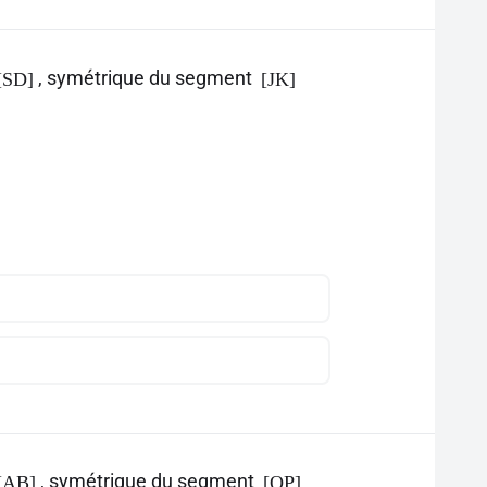
, symétrique du segment
[SD]
[JK]
, symétrique du segment
[AB]
[OP]