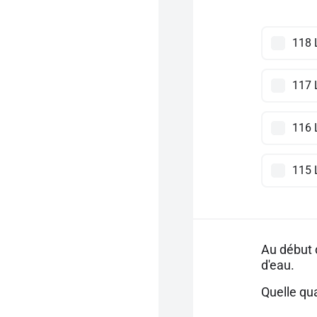
118 
117 
116 
115 
Au début d
d'eau.
Quelle qua