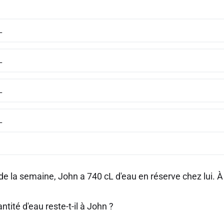
L
L
L
L
e la semaine, John a 740 cL d'eau en réserve chez lui. À l
ntité d'eau reste-t-il à John ?