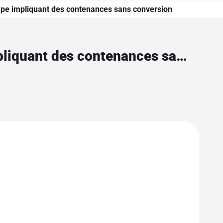
ape impliquant des contenances sans conversion
Résoudre un problème soustractif à une étape impliquant des contenances sans conversion