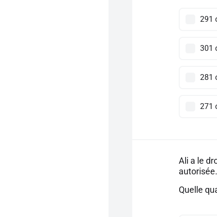
291 
301 
281 
271 
Ali a le d
autorisée
Quelle qua