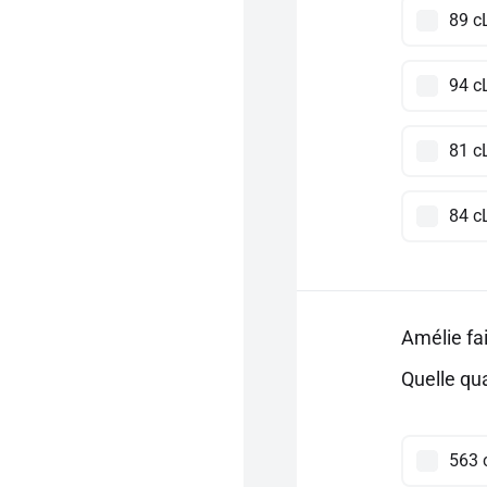
89 c
94 c
81 c
84 c
Amélie fai
Quelle qua
563 