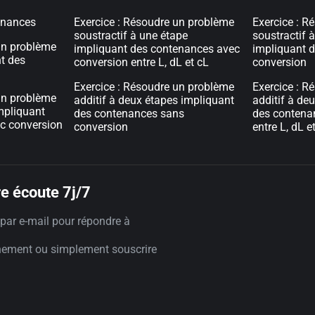
enances
Exercice : Résoudre un problème
Exercice : R
soustractif à une étape
soustractif 
un problème
impliquant des contenances avec
impliquant 
t des
conversion entre L, dL et cL
conversion
Exercice : Résoudre un problème
Exercice : R
un problème
additif à deux étapes impliquant
additif à de
impliquant
des contenances sans
des contena
c conversion
conversion
entre L, dL e
e écoute 7j/7
par e-mail pour répondre à
nement ou simplement souscrire