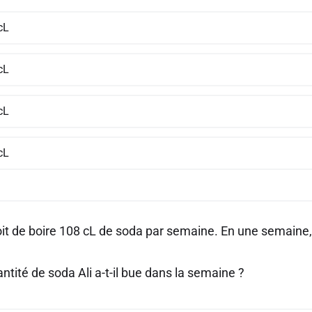
cL
cL
cL
cL
roit de boire 108 cL de soda par semaine. En une semaine, 
.
ntité de soda Ali a-t-il bue dans la semaine ?