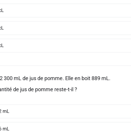
cL
cL
cL
2 300 mL de jus de pomme. Elle en boit 889 mL.
ntité de jus de pomme reste-t-il ?
2 mL
6 mL