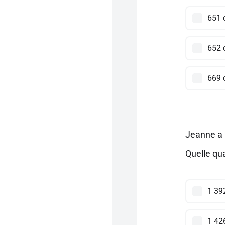
651 
652 
669 
Jeanne a 
Quelle qua
1 39
1 42