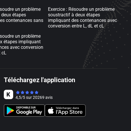
ésoudre un problème
Exercice : Résoudre un problème
à deux étapes
soustractif à deux étapes
des contenances sans
impliquant des contenances avec
conversion entre L, dL et cL
ésoudre un problème
ux étapes impliquant
nces avec conversion
t cL
Téléchargez l'application
4,5
/
5
sur
20269
avis