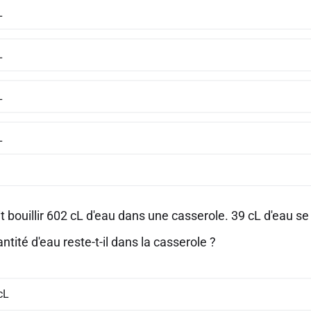
L
L
L
L
t bouillir 602 cL d'eau dans une casserole. 39 cL d'eau s
ntité d'eau reste-t-il dans la casserole ?
cL