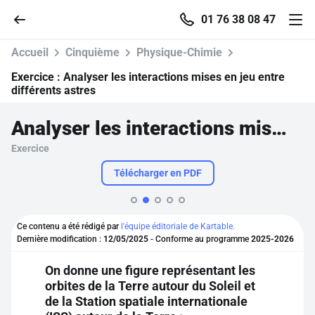
01 76 38 08 47
Accueil
Cinquième
Physique-Chimie
Exercice :
Analyser les interactions mises en jeu entre
différents astres
Accueil
Analyser les interactions mises en jeu entre différents astres
Exercice
Parcourir
Télécharger en PDF
Recherche
Ce contenu a été rédigé par
l'équipe éditoriale de Kartable.
Se connecter
Dernière modification :
12/05/2025
- Conforme au programme
2025-2026
On donne une figure représentant les
S'inscrire gratuitement
orbites de la Terre autour du Soleil et
de la Station spatiale internationale
Pour profiter de 10 contenus offerts.