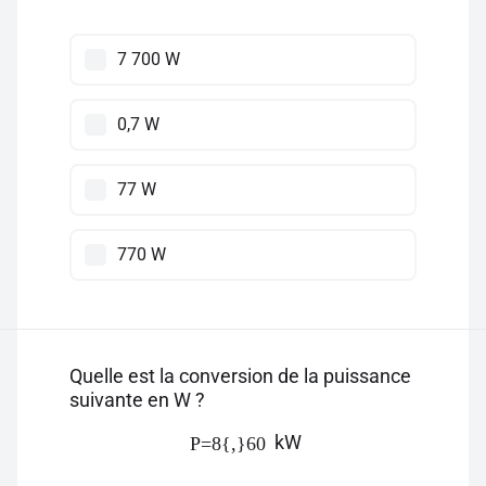
7 700 W
0,7 W
77 W
770 W
Quelle est la conversion de la puissance
suivante en W ?
kW
P=8{,}60