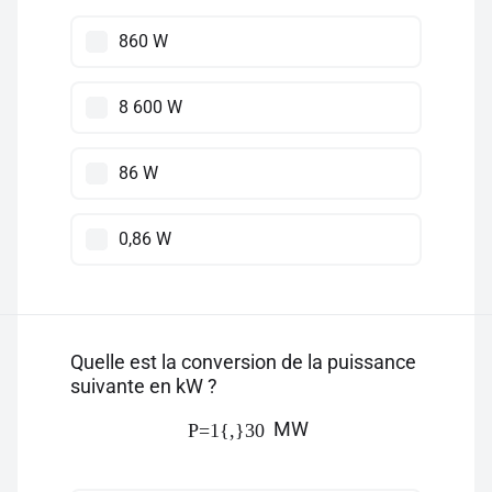
860 W
8 600 W
86 W
0,86 W
Quelle est la conversion de la puissance
suivante en kW ?
MW
P=1{,}30