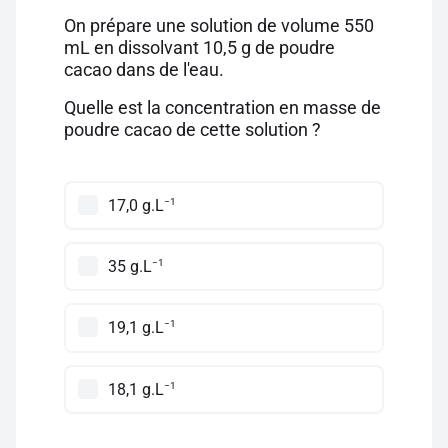
On prépare une solution de volume 550
mL en dissolvant 10,5 g de poudre
cacao dans de l'eau.
Quelle est la concentration en masse de
poudre cacao de cette solution ?
−1
17,0 g.L
−1
35 g.L
−1
19,1 g.L
−1
18,1 g.L