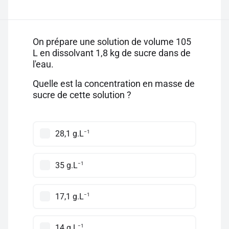
On prépare une solution de volume 105
L en dissolvant 1,8 kg de sucre dans de
l'eau.
Quelle est la concentration en masse de
sucre de cette solution ?
−1
28,1 g.L
−1
35 g.L
−1
17,1 g.L
−1
14 g.L