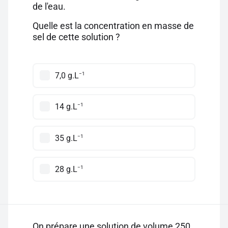
de l'eau.
Quelle est la concentration en masse de
sel de cette solution ?
−1
7,0 g.L
−1
14 g.L
−1
35 g.L
−1
28 g.L
On prépare une solution de volume 250