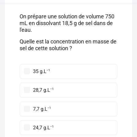
On prépare une solution de volume 750
mL en dissolvant 18,5 g de sel dans de
l'eau.
Quelle est la concentration en masse de
sel de cette solution ?
−1
35 g.L
−1
28,7 g.L
−1
7,7 g.L
−1
24,7 g.L