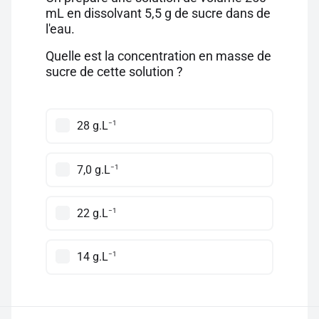
mL en dissolvant 5,5 g de sucre dans de
l'eau.
Quelle est la concentration en masse de
sucre de cette solution ?
−1
28 g.L
−1
7,0 g.L
−1
22 g.L
−1
14 g.L