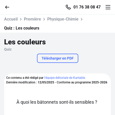
01 76 38 08 47
Accueil
Première
Physique-Chimie
Quiz :
Les couleurs
Les couleurs
Accueil
Quiz
Parcourir
Télécharger en PDF
Recherche
Ce contenu a été rédigé par
l'équipe éditoriale de Kartable.
Dernière modification :
12/05/2025
- Conforme au programme
2025-2026
Se connecter
S'inscrire gratuitement
À quoi les bâtonnets sont-ils sensibles ?
Pour profiter de 10 contenus offerts.