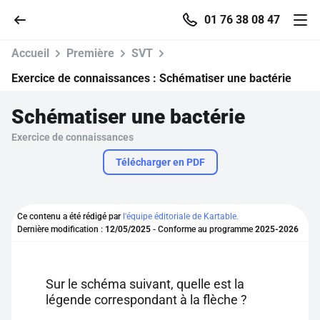
01 76 38 08 47
Accueil
Première
SVT
Exercice de connaissances :
Schématiser une bactérie
Schématiser une bactérie
Accueil
Exercice de connaissances
Parcourir
Télécharger en PDF
Recherche
Ce contenu a été rédigé par
l'équipe éditoriale de Kartable.
Dernière modification :
12/05/2025
- Conforme au programme
2025-2026
Se connecter
S'inscrire gratuitement
Sur le schéma suivant, quelle est la
légende correspondant à la flèche ?
Pour profiter de 10 contenus offerts.