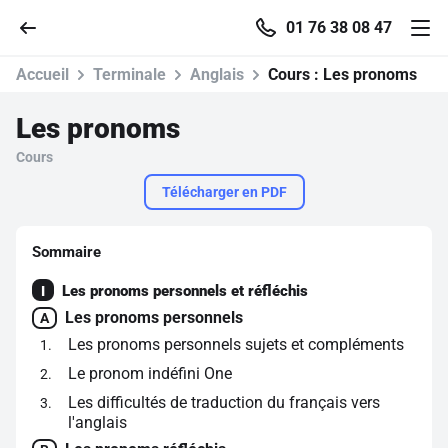
01 76 38 08 47
Accueil
Terminale
Anglais
Cours :
Les pronoms
Les pronoms
Cours
Accueil
Télécharger en PDF
Parcourir
Sommaire
Recherche
Les pronoms personnels et réfléchis
I
Les pronoms personnels
A
Se connecter
Les pronoms personnels sujets et compléments
1
Le pronom indéfini One
2
S'inscrire gratuitement
Les difficultés de traduction du français vers
3
l'anglais
Pour profiter de 10 contenus offerts.