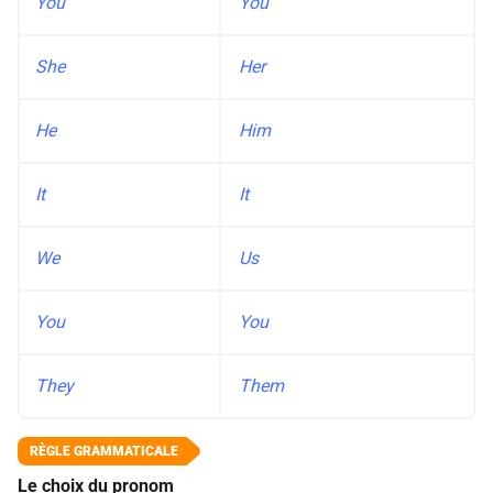
You
You
She
Her
He
Him
It
It
We
Us
You
You
They
Them
Le choix du pronom