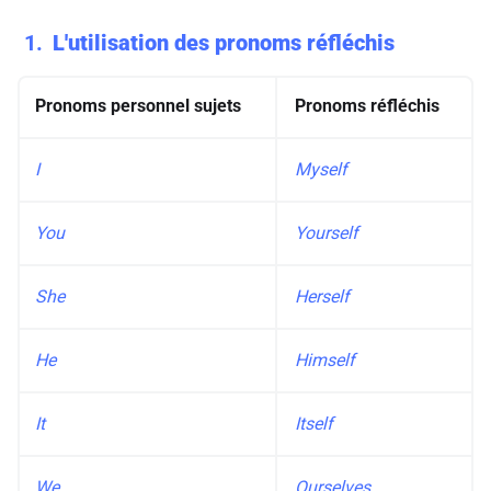
1
L'utilisation des pronoms réfléchis
Pronoms personnel
sujets
Pronoms
réfléchis
I
Myself
You
Yourself
She
Herself
He
Himself
It
Itself
We
Ourselves