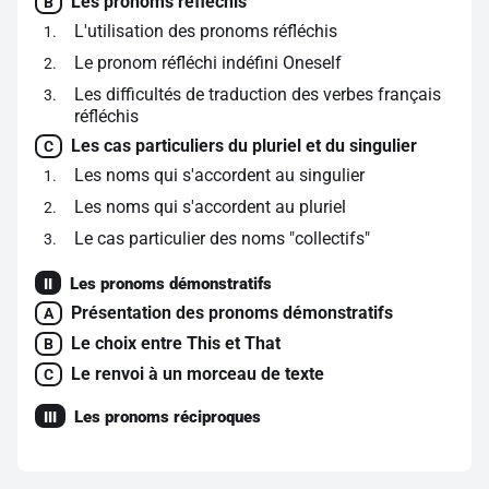
Les pronoms réfléchis
B
L'utilisation des pronoms réfléchis
1
Le pronom réfléchi indéfini Oneself
2
Les difficultés de traduction des verbes français
3
réfléchis
Les cas particuliers du pluriel et du singulier
C
Les noms qui s'accordent au singulier
1
Les noms qui s'accordent au pluriel
2
Le cas particulier des noms "collectifs"
3
Les pronoms démonstratifs
II
Présentation des pronoms démonstratifs
A
Le choix entre This et That
B
Le renvoi à un morceau de texte
C
Les pronoms réciproques
III