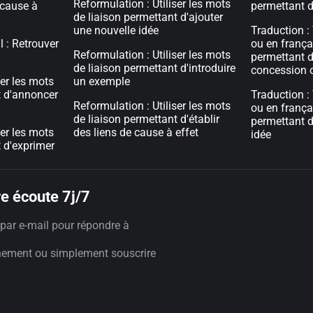
Reformulation : Utiliser les mots
e cause à
permettant d
de liaison permettant d'ajouter
une nouvelle idée
Traduction :
 : Retrouver
ou en frança
Reformulation : Utiliser les mots
permettant d
de liaison permettant d'introduire
concession o
ser les mots
un exemple
t d'annoncer
Traduction :
Reformulation : Utiliser les mots
ou en frança
de liaison permettant d'établir
permettant d
ser les mots
des liens de cause à effet
idée
t d'exprimer
e écoute 7j/7
par e-mail pour répondre à
nement ou simplement souscrire