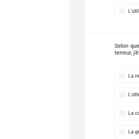
L'ut
Selon que
terreur, j'
La n
L'at
La c
La g