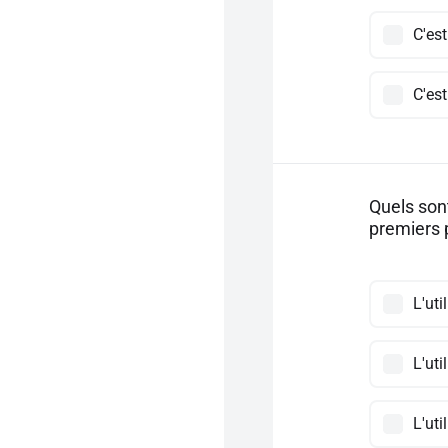
C'est
C'est
Quels son
premiers 
L'uti
L'uti
L'ut