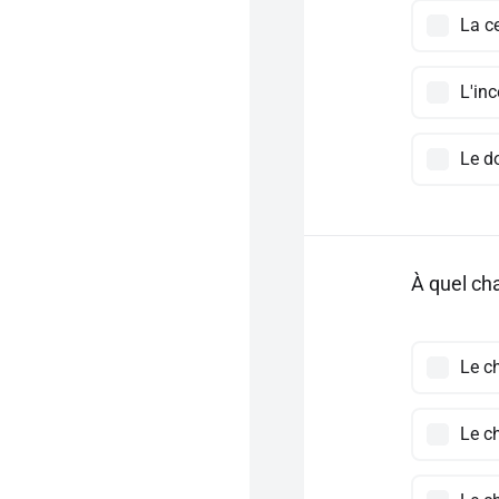
La ce
L'inc
Le d
À quel cha
Le c
Le ch