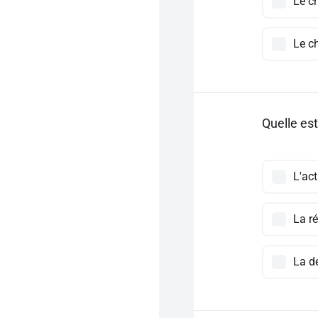
Le c
Le c
Quelle est 
L'ac
La ré
La d