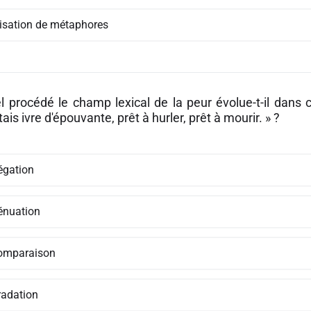
ilisation de métaphores
l procédé le champ lexical de la peur évolue-t-il dans c
étais ivre d'épouvante, prêt à hurler, prêt à mourir. » ?
égation
ténuation
omparaison
radation