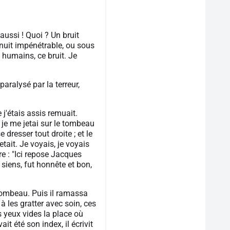
aussi ! Quoi ? Un bruit
 nuit impénétrable, ou sous
 humains, ce bruit. Je
aralysé par la terreur,
j'étais assis remuait.
 je me jetai sur le tombeau
se dresser tout droite ; et le
tait. Je voyais, je voyais
ire : "Ici repose Jacques
 siens, fut honnête et bon,
 tombeau. Puis il ramassa
 à les gratter avec soin, ces
s yeux vides la place où
ait été son index, il écrivit