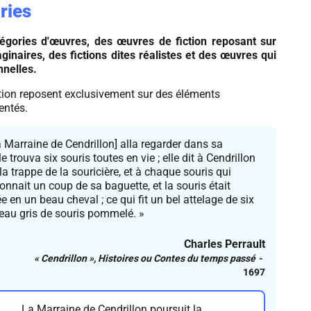
ries
atégories d'œuvres, des œuvres de fiction reposant sur
inaires, des fictions dites réalistes et des œuvres qui
nnelles.
tion reposent exclusivement sur des éléments
ventés.
la Marraine de Cendrillon] alla regarder dans sa
le trouva six souris toutes en vie ; elle dit à Cendrillon
la trappe de la souricière, et à chaque souris qui
 donnait un coup de sa baguette, et la souris était
 en un beau cheval ; ce qui fit un bel attelage de six
eau gris de souris pommelé. »
Charles Perrault
« Cendrillon »,
Histoires ou Contes du temps passé
1697
La Marraine de Cendrillon poursuit la