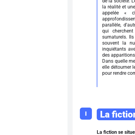
de la société. 
la réalité et u
appelée « ch
approfondissen
parallèle, d'au
qui cherchent
surnaturels. Il
souvent la nu
inquiétants a
des apparitions
Dans quelle mesu
elle détourner l
pour rendre comp
La fictio
I
La fiction se situ