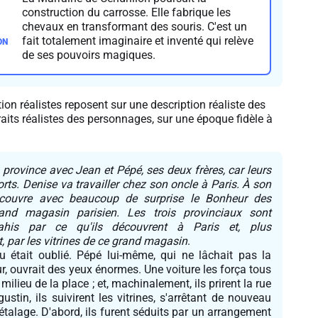
construction du carrosse. Elle fabrique les
chevaux en transformant des souris. C'est un
fait totalement imaginaire et inventé qui relève
de ses pouvoirs magiques.
ion réalistes reposent sur une description réaliste des
traits réalistes des personnages, sur une époque fidèle à
a province avec Jean et Pépé, ses deux frères, car leurs
rts. Denise va travailler chez son oncle à Paris. À son
découvre avec beaucoup de surprise le Bonheur des
nd magasin parisien. Les trois provinciaux sont
ahis par ce qu'ils découvrent à Paris et, plus
t, par les vitrines de ce grand magasin
.
u était oublié. Pépé lui-même, qui ne lâchait pas la
, ouvrait des yeux énormes. Une voiture les força tous
e milieu de la place ; et, machinalement, ils prirent la rue
ustin, ils suivirent les vitrines, s'arrêtant de nouveau
talage. D'abord, ils furent séduits par un arrangement