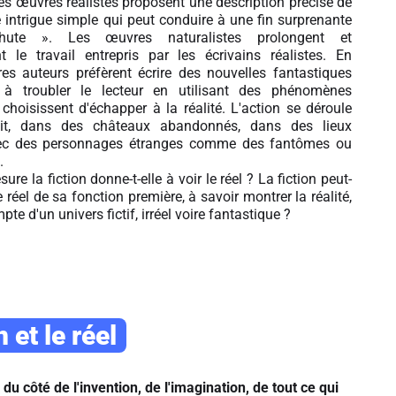
Les œuvres réalistes proposent une description précise de
ne intrigue simple qui peut conduire à une fin surprenante
ute ». Les œuvres naturalistes prolongent et
t le travail entrepris par les écrivains réalistes. En
tres auteurs préfèrent écrire des nouvelles fantastiques
 à troubler le lecteur en utilisant des phénomènes
s choisissent d'échapper à la réalité. L'action se déroule
it, dans des châteaux abandonnés, dans des lieux
vec des personnages étranges comme des fantômes ou
.
re la fiction donne-t-elle à voir le réel ? La fiction peut-
e réel de sa fonction première, à savoir montrer la réalité,
te d'un univers fictif, irréel voire fantastique ?
n et le réel
e du côté de l'invention, de l'imagination, de tout ce qui