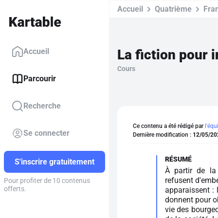
Accueil
Quatrième
Fra
La fiction pour i
Accueil
Cours
Parcourir
Recherche
Ce contenu a été rédigé par
l'équ
Se connecter
Dernière modification :
12/05/20
S'inscrire gratuitement
À partir de l
refusent d'embel
Pour profiter de 10 contenus
offerts.
apparaissent : 
donnent pour ob
vie des bourgeo