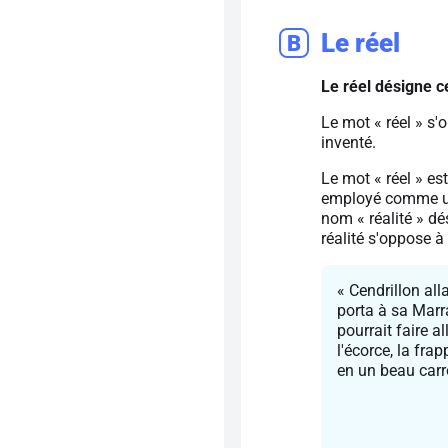
Le réel
B
Le réel désigne ce
Le mot « réel » s'
inventé.
Le mot « réel » e
employé comme un 
nom « réalité » dés
réalité s'oppose à 
« Cendrillon alla
porta à sa Marr
pourrait faire a
l'écorce, la fra
en un beau carr