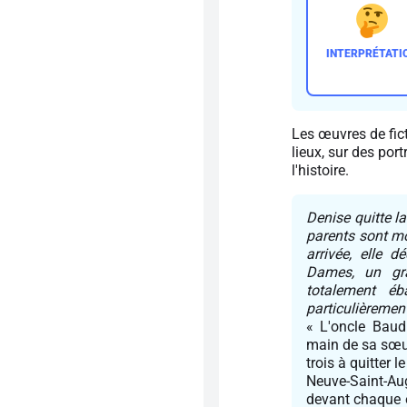
Les œuvres de fict
lieux, sur des por
l'histoire.
Denise quitte l
parents sont mo
arrivée, elle 
Dames, un gra
totalement éb
particulièremen
« L'oncle Baud
main de sa sœur
trois à quitter l
Neuve-Saint-Aug
devant chaque é