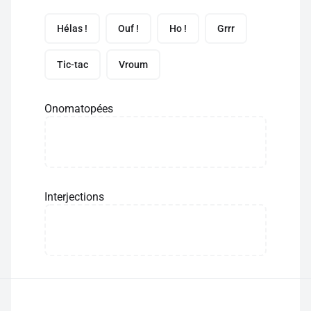
Hélas !
Ouf !
Ho !
Grrr
Tic-tac
Vroum
Onomatopées
Interjections