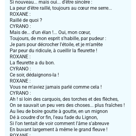
Si nouveau... mais oui... d'être sincère :
La peur d'être raillé, toujours au cœur me serre...
ROXANE :
Raillé de quoi ?
CYRANO :
Mais de... d'un élan !... Oui, mon cœur,
Toujours, de mon esprit s'habille, par pudeur :
Je pars pour décrocher l'étoile, et je m'arrête
Par peur du ridicule, à cueillir la fleurette !
ROXANE :
La fleurette a du bon.
CYRANO :
Ce soir, dédaignons-la !
ROXANE :
Vous ne m'aviez jamais parlé comme cela !
CYRANO :
Ah ! si loin des carquois, des torches et des flèches,
On se sauvait un peu vers des choses... plus fraîches !
Au lieu de boire goutte à goutte, en un mignon
Dé à coudre d'or fin, l'eau fade du Lignon,
Si l'on tentait de voir comment l'âme s'abreuve
En buvant largement à même le grand fleuve !
ROXANE :