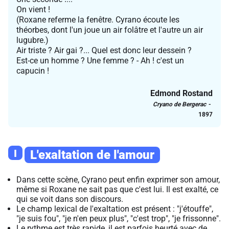
On vient !
(Roxane referme la fenêtre. Cyrano écoute les
théorbes, dont l'un joue un air folâtre et l'autre un air
lugubre.)
Air triste ? Air gai ?... Quel est donc leur dessein ?
Est-ce un homme ? Une femme ? - Ah ! c'est un
capucin !
Edmond Rostand
Cryano de Bergerac
1897
I
L'exaltation de l'amour
Dans cette scène, Cyrano peut enfin exprimer son amour,
même si Roxane ne sait pas que c'est lui. Il est exalté, ce
qui se voit dans son discours.
Le champ lexical de l'exaltation est présent : "j'étouffe",
"je suis fou", "je n'en peux plus", "c'est trop", "je frissonne".
Le rythme est très rapide, il est parfois heurté avec de