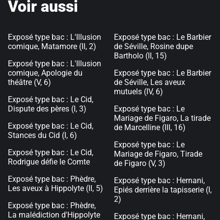
Voir aussi
Exposé type bac : L'Illusion
Exposé type bac : Le Barbier
comique, Matamore (II, 2)
de Séville, Rosine dupe
Bartholo (II, 15)
Exposé type bac : L'Illusion
comique, Apologie du
Exposé type bac : Le Barbier
théâtre (V, 6)
de Séville, Les aveux
mutuels (IV, 6)
Exposé type bac : Le Cid,
Dispute des pères (I, 3)
Exposé type bac : Le
Mariage de Figaro, La tirade
Exposé type bac : Le Cid,
de Marcelline (III, 16)
Stances du Cid (I, 6)
Exposé type bac : Le
Exposé type bac : Le Cid,
Mariage de Figaro, Tirade
Rodrigue défie le Comte
de Figaro (V, 3)
Exposé type bac : Phèdre,
Exposé type bac : Hernani,
Les aveux à Hippolyte (II, 5)
Epiés derrière la tapisserie (I,
2)
Exposé type bac : Phèdre,
La malédiction d'Hippolyte
Exposé type bac : Hernani,