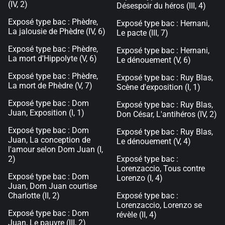
(IV, 2)
Désespoir du héros (III, 4)
Exposé type bac : Phèdre,
Exposé type bac : Hernani,
La jalousie de Phèdre (IV, 6)
Le pacte (III, 7)
Exposé type bac : Phèdre,
Exposé type bac : Hernani,
La mort d'Hippolyte (V, 6)
Le dénouement (V, 6)
Exposé type bac : Phèdre,
Exposé type bac : Ruy Blas,
La mort de Phèdre (V, 7)
Scène d'exposition (I, 1)
Exposé type bac : Dom
Exposé type bac : Ruy Blas,
Juan, Exposition (I, 1)
Don César, L'antihéros (IV, 2)
Exposé type bac : Dom
Exposé type bac : Ruy Blas,
Juan, La conception de
Le dénouement (V, 4)
l'amour selon Dom Juan (I,
2)
Exposé type bac :
Lorenzaccio, Tous contre
Exposé type bac : Dom
Lorenzo (I, 4)
Juan, Dom Juan courtise
Charlotte (II, 2)
Exposé type bac :
Lorenzaccio, Lorenzo se
Exposé type bac : Dom
révèle (II, 4)
Juan, Le pauvre (III, 2)