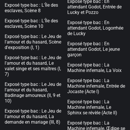
Exposé type bac : En
Exposé type bac : L'Île des
attendant Godot, Entrée de
esclaves, Scène 8
Lucky et Pozzo
Exposé type bac : L'Île des
Exposé type bac : En
esclaves, Scène 10
attendant Godot, Logorrhée
de Lucky
Exposé type bac : Le Jeu de
l'amour et du hasard, Scène
Exposé type bac : En
d'exposition (I, 1)
attendant Godot, Le jeune
garçon
Exposé type bac : Le Jeu de
l'amour et du hasard, Le
Exposé type bac : La
valet singe et ses maîtres (I,
Machine infernale, La Voix
7)
Exposé type bac : La
Exposé type bac : Le Jeu de
Machine infernale, Entrée de
l'amour et du hasard,
Jocaste (Acte I)
Badinage amoureux (II, 9 et
10)
Exposé type bac : La
Machine infernale, Le
Exposé type bac : Le Jeu de
Sphinx se révèle (Acte II)
l'amour et du hasard, La
demande en mariage (III, 8)
Exposé type bac : La
Machine infernale, Œdipe se