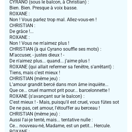
CYRANO (sous le balcon, à Christian) :
Bien. Bien. Presque à voix basse.
ROXANE :
Non ! Vous parlez trop mal. Allez-vous-en !
CHRISTIAN :
De grâce !...
ROXANE :
Non ! Vous ne m'aimez plus !
CHRISTIAN (à qui Cyrano souffle ses mots) :
M'accuser, - justes dieux ! -
De n'aimez plus... quand... j'aime plus !
ROXANE (qui allait refermer sa fenêtre, s'arrêtant) :
Tiens, mais c'est mieux !
CHRISTIAN (même jeu) :
L'amour grandit bercé dans mon âme inquiète...
Que ce... cruel marmot prit pour... barcelonnette !
ROXANE (s'avançant sur le balcon) :
C'est mieux ! - Mais, puisqu'il est cruel, vous fûtes sot
De ne pas, cet amour, l'étouffer au berceau !
CHRISTIAN (même jeu) :
Aussi l'ai-je tenté, mais... tentative nulle :
Ce... nouveau-né, Madame, est un petit... Hercule.
ROXANE :