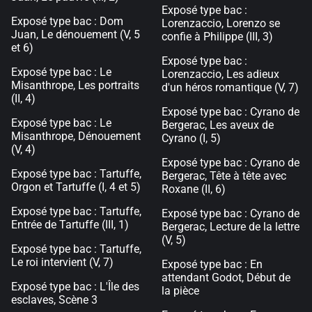
Exposé type bac :
Exposé type bac : Dom
Lorenzaccio, Lorenzo se
Juan, Le dénouement (V, 5
confie à Philippe (III, 3)
et 6)
Exposé type bac :
Exposé type bac : Le
Lorenzaccio, Les adieux
Misanthrope, Les portraits
d'un héros romantique (V, 7)
(II, 4)
Exposé type bac : Cyrano de
Exposé type bac : Le
Bergerac, Les aveux de
Misanthrope, Dénouement
Cyrano (I, 5)
(V, 4)
Exposé type bac : Cyrano de
Exposé type bac : Tartuffe,
Bergerac, Tête à tête avec
Orgon et Tartuffe (I, 4 et 5)
Roxane (II, 6)
Exposé type bac : Tartuffe,
Exposé type bac : Cyrano de
Entrée de Tartuffe (III, 1)
Bergerac, Lecture de la lettre
(V, 5)
Exposé type bac : Tartuffe,
Le roi intervient (V, 7)
Exposé type bac : En
attendant Godot, Début de
Exposé type bac : L'Île des
la pièce
esclaves, Scène 3