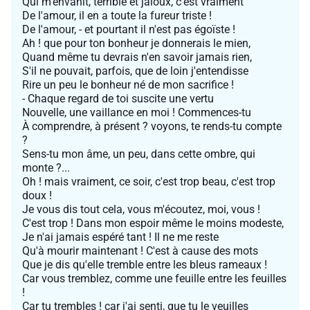
Qui m'envahit, terrible et jaloux, c'est vraiment
De l'amour, il en a toute la fureur triste !
De l'amour, - et pourtant il n'est pas égoïste !
Ah ! que pour ton bonheur je donnerais le mien,
Quand même tu devrais n'en savoir jamais rien,
S'il ne pouvait, parfois, que de loin j'entendisse
Rire un peu le bonheur né de mon sacrifice !
- Chaque regard de toi suscite une vertu
Nouvelle, une vaillance en moi ! Commences-tu
À comprendre, à présent ? voyons, te rends-tu compte
?
Sens-tu mon âme, un peu, dans cette ombre, qui
monte ?...
Oh ! mais vraiment, ce soir, c'est trop beau, c'est trop
doux !
Je vous dis tout cela, vous m'écoutez, moi, vous !
C'est trop ! Dans mon espoir même le moins modeste,
Je n'ai jamais espéré tant ! Il ne me reste
Qu'à mourir maintenant ! C'est à cause des mots
Que je dis qu'elle tremble entre les bleus rameaux !
Car vous tremblez, comme une feuille entre les feuilles
!
Car tu trembles ! car j'ai senti, que tu le veuilles