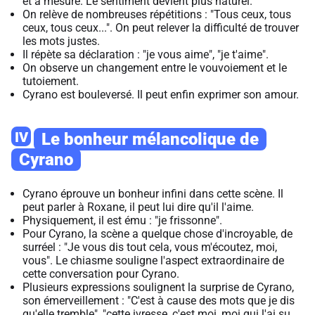
et à mesure. Le sentiment devient plus naturel.
On relève de nombreuses répétitions : "Tous ceux, tous
ceux, tous ceux...". On peut relever la difficulté de trouver
les mots justes.
Il répète sa déclaration : "je vous aime", "je t'aime".
On observe un changement entre le vouvoiement et le
tutoiement.
Cyrano est bouleversé. Il peut enfin exprimer son amour.
IV
Le bonheur mélancolique de
Cyrano
Cyrano éprouve un bonheur infini dans cette scène. Il
peut parler à Roxane, il peut lui dire qu'il l'aime.
Physiquement, il est ému : "je frissonne".
Pour Cyrano, la scène a quelque chose d'incroyable, de
surréel : "Je vous dis tout cela, vous m'écoutez, moi,
vous". Le chiasme souligne l'aspect extraordinaire de
cette conversation pour Cyrano.
Plusieurs expressions soulignent la surprise de Cyrano,
son émerveillement : "C'est à cause des mots que je dis
qu'elle tremble", "cette ivresse, c'est moi, moi qui l'ai su