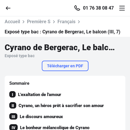
01 76 38 08 47
Accueil
Première S
Français
Exposé type bac :
Cyrano de Bergerac, Le balcon (III, 7)
Cyrano de Bergerac, Le balcon (III, 7)
Accueil
Exposé type bac
Parcourir
Télécharger en PDF
Recherche
Sommaire
L'exaltation de l'amour
I
Se connecter
Cyrano, un héros prêt à sacrifier son amour
II
S'inscrire gratuitement
Le discours amoureux
III
Pour profiter de 10 contenus offerts.
Le bonheur mélancolique de Cyrano
IV