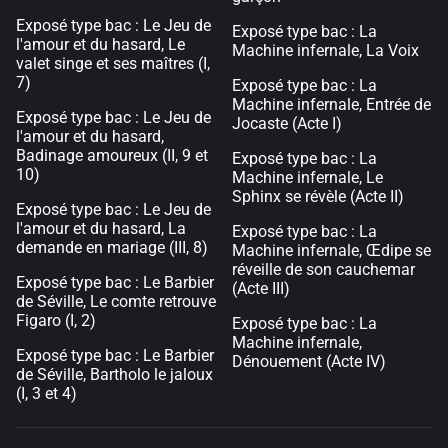
Exposé type bac : Le Jeu de
Exposé type bac : La
l'amour et du hasard, Le
Machine infernale, La Voix
valet singe et ses maîtres (I,
7)
Exposé type bac : La
Machine infernale, Entrée de
Exposé type bac : Le Jeu de
Jocaste (Acte I)
l'amour et du hasard,
Badinage amoureux (II, 9 et
Exposé type bac : La
10)
Machine infernale, Le
Sphinx se révèle (Acte II)
Exposé type bac : Le Jeu de
l'amour et du hasard, La
Exposé type bac : La
demande en mariage (III, 8)
Machine infernale, Œdipe se
réveille de son cauchemar
Exposé type bac : Le Barbier
(Acte III)
de Séville, Le comte retrouve
Figaro (I, 2)
Exposé type bac : La
Machine infernale,
Exposé type bac : Le Barbier
Dénouement (Acte IV)
de Séville, Bartholo le jaloux
(I, 3 et 4)