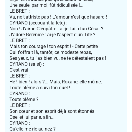
Une seule, par moi, fût ridiculisée !...
LE BRET :
Va, ne t'attriste pas ! L'amour n'est que hasard !
CYRANO (secouant la tête) :
Non ! J'aime Cléopâtre : ai-je l'air d'un César ?
J'adore Bérénice : ai-je l'aspect d'un Tite ?
LE BRET :
Mais ton courage ! ton esprit ! - Cette petite
Qui t'offrait là, tantôt, ce modeste repas,
Ses yeux, tu l'as bien vu, ne te détestaient pas !
CYRANO (saisi) :
C'est vrai !
LE BRET :
Hé ! bien ! alors ?... Mais, Roxane, elle-même,
Toute blême a suivi ton duel !
CYRANO :
Toute blême ?
LE BRET :
Son cœur et son esprit déjà sont étonnés !
Ose, et lui parle, afin...
CYRANO :
Qu'elle me rie au nez ?