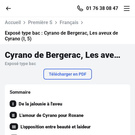
01 76 38 08 47
Accueil
Première S
Français
Exposé type bac :
Cyrano de Bergerac, Les aveux de
Cyrano (I, 5)
Accueil
Cyrano de Bergerac, Les aveux de Cyrano (I, 5)
Exposé type bac
Parcourir
Télécharger en PDF
Recherche
Sommaire
Se connecter
De la jalousie à l'aveu
I
L'amour de Cyrano pour Roxane
II
S'inscrire gratuitement
L'opposition entre beauté et laideur
III
Pour profiter de 10 contenus offerts.