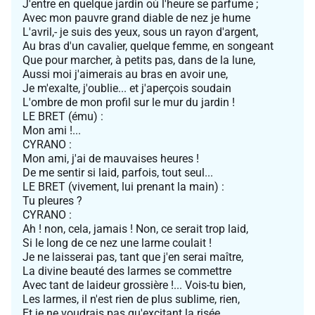
J'entre en quelque jardin où l'heure se parfume ;
Avec mon pauvre grand diable de nez je hume
L'avril,- je suis des yeux, sous un rayon d'argent,
Au bras d'un cavalier, quelque femme, en songeant
Que pour marcher, à petits pas, dans de la lune,
Aussi moi j'aimerais au bras en avoir une,
Je m'exalte, j'oublie... et j'aperçois soudain
L'ombre de mon profil sur le mur du jardin !
LE BRET (ému) :
Mon ami !...
CYRANO :
Mon ami, j'ai de mauvaises heures !
De me sentir si laid, parfois, tout seul...
LE BRET (vivement, lui prenant la main) :
Tu pleures ?
CYRANO :
Ah ! non, cela, jamais ! Non, ce serait trop laid,
Si le long de ce nez une larme coulait !
Je ne laisserai pas, tant que j'en serai maître,
La divine beauté des larmes se commettre
Avec tant de laideur grossière !... Vois-tu bien,
Les larmes, il n'est rien de plus sublime, rien,
Et je ne voudrais pas qu'excitant la risée,