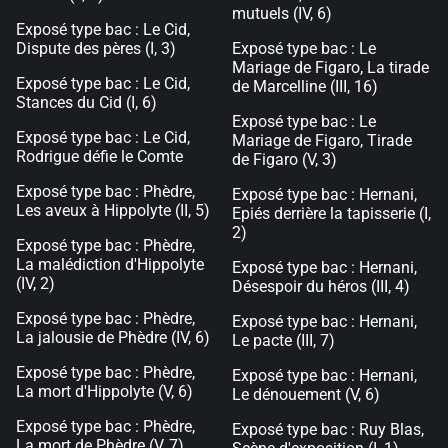
mutuels (IV, 6)
Exposé type bac : Le Cid,
Dispute des pères (I, 3)
Exposé type bac : Le
Mariage de Figaro, La tirade
Exposé type bac : Le Cid,
de Marcelline (III, 16)
Stances du Cid (I, 6)
Exposé type bac : Le
Exposé type bac : Le Cid,
Mariage de Figaro, Tirade
Rodrigue défie le Comte
de Figaro (V, 3)
Exposé type bac : Phèdre,
Exposé type bac : Hernani,
Les aveux à Hippolyte (II, 5)
Epiés derrière la tapisserie (I,
2)
Exposé type bac : Phèdre,
La malédiction d'Hippolyte
Exposé type bac : Hernani,
(IV, 2)
Désespoir du héros (III, 4)
Exposé type bac : Phèdre,
Exposé type bac : Hernani,
La jalousie de Phèdre (IV, 6)
Le pacte (III, 7)
Exposé type bac : Phèdre,
Exposé type bac : Hernani,
La mort d'Hippolyte (V, 6)
Le dénouement (V, 6)
Exposé type bac : Phèdre,
Exposé type bac : Ruy Blas,
La mort de Phèdre (V, 7)