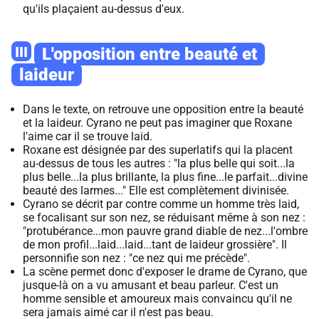
qu'ils plaçaient au-dessus d'eux.
III
L'opposition entre beauté et
laideur
Dans le texte, on retrouve une opposition entre la beauté
et la laideur. Cyrano ne peut pas imaginer que Roxane
l'aime car il se trouve laid.
Roxane est désignée par des superlatifs qui la placent
au-dessus de tous les autres : "la plus belle qui soit...la
plus belle...la plus brillante, la plus fine...le parfait...divine
beauté des larmes..." Elle est complètement divinisée.
Cyrano se décrit par contre comme un homme très laid,
se focalisant sur son nez, se réduisant même à son nez :
"protubérance...mon pauvre grand diable de nez...l'ombre
de mon profil...laid...laid...tant de laideur grossière". Il
personnifie son nez : "ce nez qui me précède".
La scène permet donc d'exposer le drame de Cyrano, que
jusque-là on a vu amusant et beau parleur. C'est un
homme sensible et amoureux mais convaincu qu'il ne
sera jamais aimé car il n'est pas beau.