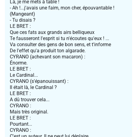
Là, je me mets à table !
- Ah !...j'avais une faim, mon cher, épouvantable !
(Mangeant)
- Tu disais ?
LE BRET :
Que ces fats aux grands airs belliqueux
Te fausseront l'esprit si tu n'écoutes qu'eux ! ...
Va consulter des gens de bon sens, et t'informe
De l'effet qu'a produit ton algarade.
CYRANO (achevant son macaron) :
Énorme.
LE BRET :
Le Cardinal...
CYRANO (s'épanouissant) :
Il était là, le Cardinal ?
LE BRET :
A dû trouver cela...
CYRANO :
Mais très original.
LE BRET :
Pourtant...
CYRANO :
C'est un auteur. Il ne peut lui déplaire