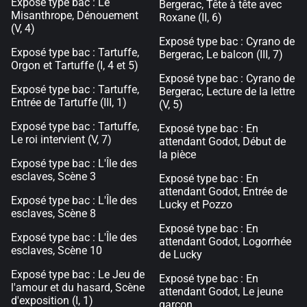
Exposé type bac : Le
Bergerac, Tête à tête avec
Misanthrope, Dénouement
Roxane (II, 6)
(V, 4)
Exposé type bac : Cyrano de
Exposé type bac : Tartuffe,
Bergerac, Le balcon (III, 7)
Orgon et Tartuffe (I, 4 et 5)
Exposé type bac : Cyrano de
Exposé type bac : Tartuffe,
Bergerac, Lecture de la lettre
Entrée de Tartuffe (III, 1)
(V, 5)
Exposé type bac : Tartuffe,
Exposé type bac : En
Le roi intervient (V, 7)
attendant Godot, Début de
la pièce
Exposé type bac : L'Île des
esclaves, Scène 3
Exposé type bac : En
attendant Godot, Entrée de
Exposé type bac : L'Île des
Lucky et Pozzo
esclaves, Scène 8
Exposé type bac : En
Exposé type bac : L'Île des
attendant Godot, Logorrhée
esclaves, Scène 10
de Lucky
Exposé type bac : Le Jeu de
Exposé type bac : En
l'amour et du hasard, Scène
attendant Godot, Le jeune
d'exposition (I, 1)
garçon