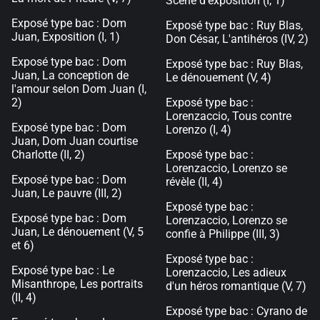
Scène d'exposition (I, 1)
Exposé type bac : Dom
Exposé type bac : Ruy Blas,
Juan, Exposition (I, 1)
Don César, L'antihéros (IV, 2)
Exposé type bac : Dom
Exposé type bac : Ruy Blas,
Juan, La conception de
Le dénouement (V, 4)
l'amour selon Dom Juan (I,
2)
Exposé type bac :
Lorenzaccio, Tous contre
Exposé type bac : Dom
Lorenzo (I, 4)
Juan, Dom Juan courtise
Charlotte (II, 2)
Exposé type bac :
Lorenzaccio, Lorenzo se
Exposé type bac : Dom
révèle (II, 4)
Juan, Le pauvre (III, 2)
Exposé type bac :
Exposé type bac : Dom
Lorenzaccio, Lorenzo se
Juan, Le dénouement (V, 5
confie à Philippe (III, 3)
et 6)
Exposé type bac :
Exposé type bac : Le
Lorenzaccio, Les adieux
Misanthrope, Les portraits
d'un héros romantique (V, 7)
(II, 4)
Exposé type bac : Cyrano de