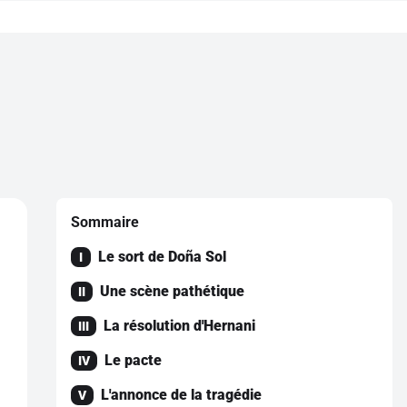
Sommaire
Le sort de Doña Sol
I
Une scène pathétique
II
La résolution d'Hernani
III
Le pacte
IV
L'annonce de la tragédie
V