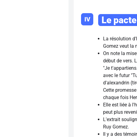
Le pacte
IV
La résolution d
Gomez veut la mo
On note la mise 
début de vers. 
"Je t'appartiens
avec le futur "T
d'alexandrin (tir
Cette promesse e
chaque fois Hern
Elle est liée à l
peut plus revenir
L'extrait souli
Ruy Gomez.
Il y a des témoi