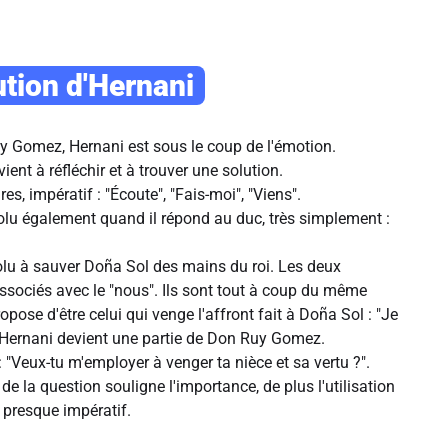
ution d'Hernani
Gomez, Hernani est sous le coup de l'émotion.
vient à réfléchir et à trouver une solution.
res, impératif : "Écoute", "Fais-moi", "Viens".
solu également quand il répond au duc, très simplement :
olu à sauver Doña Sol des mains du roi. Les deux
ociés avec le "nous". Ils sont tout à coup du même
opose d'être celui qui venge l'affront fait à Doña Sol : "Je
. Hernani devient une partie de Don Ruy Gomez.
: "Veux-tu m'employer à venger ta nièce et sa vertu ?".
 la question souligne l'importance, de plus l'utilisation
t presque impératif.