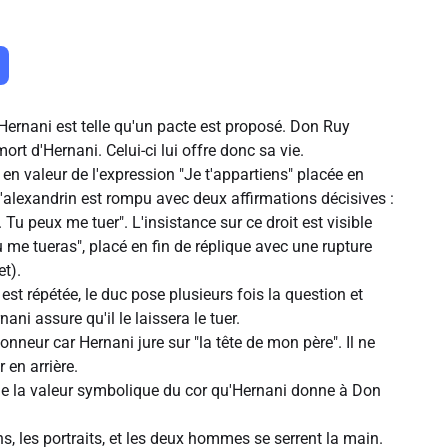
'Hernani est telle qu'un pacte est proposé. Don Ruy
rt d'Hernani. Celui-ci lui offre donc sa vie.
en valeur de l'expression "Je t'appartiens" placée en
L'alexandrin est rompu avec deux affirmations décisives :
. Tu peux me tuer". L'insistance sur ce droit est visible
u me tueras", placé en fin de réplique avec une rupture
et).
st répétée, le duc pose plusieurs fois la question et
ani assure qu'il le laissera le tuer.
'honneur car Hernani jure sur "la tête de mon père". Il ne
 en arrière.
gne la valeur symbolique du cor qu'Hernani donne à Don
ns, les portraits, et les deux hommes se serrent la main.