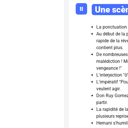
Une scè
II
La ponctuation 
Au début de la 
rapide de la rév
contient plus.
De nombreuses p
malédiction ! M
vengeance !"
L'interjection "
L'impératif "Po
veulent agir.
Don Ruy Gomez ne
partir.
La rapidité de 
plusieurs repri
Hernani s'humil