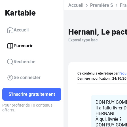
Accueil
Première S
Fra
Hernani, Le pacte
Accueil
Exposé type bac
Parcourir
Recherche
Ce contenu a été rédigé par
l'équ
Se connecter
Dernière modification :
24/10/20
S'inscrire gratuitement
DON RUY GOME
Pour profiter de 10 contenus
Il a fallu livre
offerts.
HERNANI :
À qui, livrée ?
DON RUY GOME