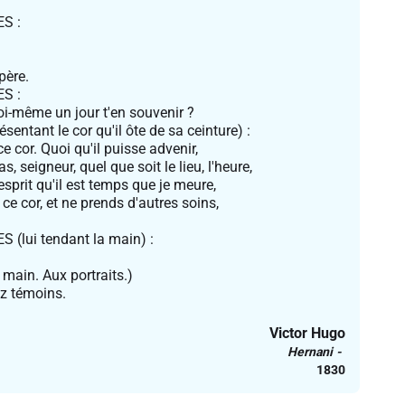
S :
père.
S :
oi-même un jour t'en souvenir ?
sentant le cor qu'il ôte de sa ceinture) :
e cor. Quoi qu'il puisse advenir,
, seigneur, quel que soit le lieu, l'heure,
'esprit qu'il est temps que je meure,
ce cor, et ne prends d'autres soins,
(lui tendant la main) :
a main. Aux portraits.)
z témoins.
Victor Hugo
Hernani
1830