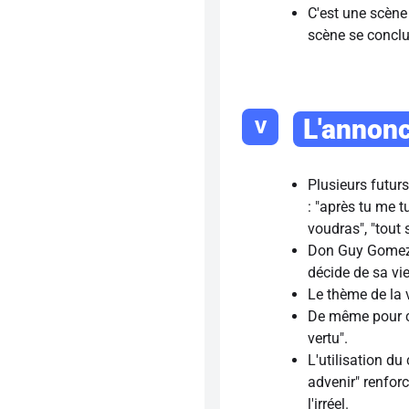
C'est une scène 
scène se conclut
L'annonc
V
Plusieurs futur
: "après tu me tu
voudras", "tout se
Don Guy Gomez d
décide de sa vie
Le thème de la 
De même pour cel
vertu".
L'utilisation du
advenir" renfor
l'irréel.