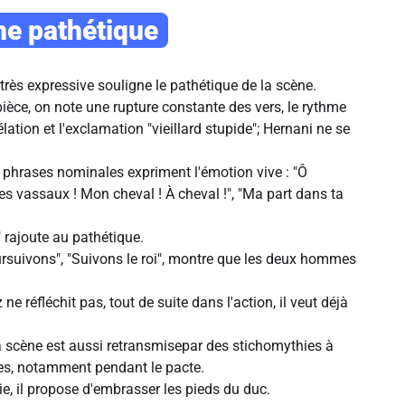
ne pathétique
très expressive souligne le pathétique de la scène.
pièce, on note une rupture constante des vers, le rythme
élation et l'exclamation "vieillard stupide"; Hernani ne se
hrases nominales expriment l'émotion vive : "Ô
es vassaux ! Mon cheval ! À cheval !", "Ma part dans ta
ô" rajoute au pathétique.
ursuivons", "Suivons le roi", montre que les deux hommes
 réfléchit pas, tout de suite dans l'action, il veut déjà
la scène est aussi retransmisepar des stichomythies à
ses, notamment pendant le pacte.
ie, il propose d'embrasser les pieds du duc.