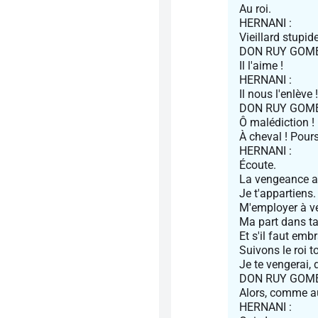
Au roi.
HERNANI :
Vieillard stupide 
DON RUY GOME
Il l'aime !
HERNANI :
Il nous l'enlève !
DON RUY GOME
Ô malédiction !
À cheval ! Pours
HERNANI :
Écoute.
La vengeance au
Je t'appartiens
M'employer à ve
Ma part dans ta
Et s'il faut emb
Suivons le roi t
Je te vengerai, 
DON RUY GOME
Alors, comme auj
HERNANI :