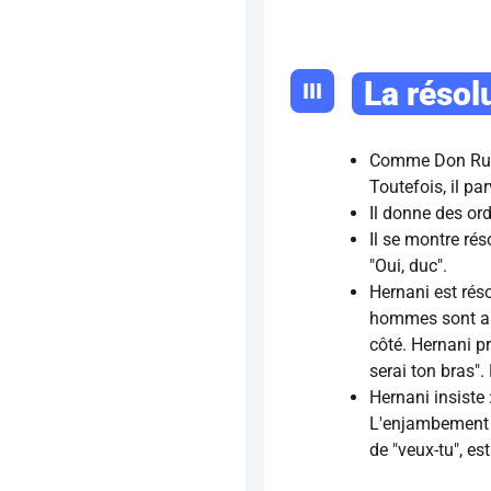
La résol
III
Comme Don Ruy 
Toutefois, il par
Il donne des ord
Il se montre ré
"Oui, duc".
Hernani est rés
hommes sont ass
côté. Hernani pr
serai ton bras"
Hernani insiste 
L'enjambement de
de "veux-tu", es