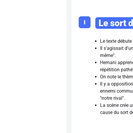
Le sort 
I
Le texte débute 
Il s'agissait d
même".
Hernani apprend
répétition pathét
On note le thème 
Il y a oppositio
ennemi commun. 
"notre rival".
La scène crée 
cause du sort d