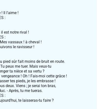
! Il l'aime !
S :
 il est notre rival !
S :
 Mes vassaux ! à cheval !
uivons le ravisseur !
 pied sûr fait moins de bruit en route.
. Tu peux me tuer. Mais veux-tu
nger ta nièce et sa vertu ?
 vengeance ! Oh ! Fais-moi cette grâce !
rasser tes pieds, je les embrasse !
ous deux. Viens ; je serai ton bras,
duc. - Après, tu me tueras.
S :
ourd'hui, te laisseras-tu faire ?