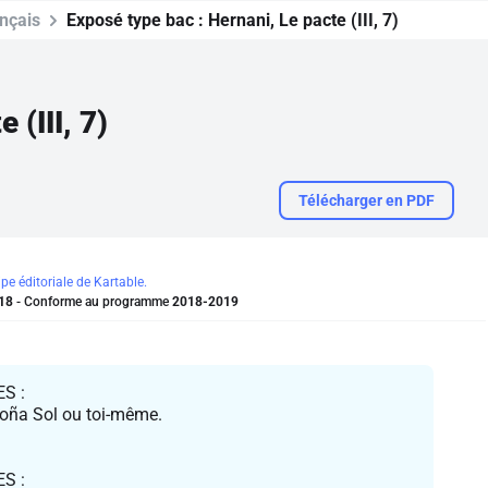
nçais
Exposé type bac :
Hernani, Le pacte (III, 7)
 (III, 7)
Télécharger en PDF
ipe éditoriale de Kartable.
18
- Conforme au programme
2018-2019
S :
r Doña Sol ou toi-même.
S :