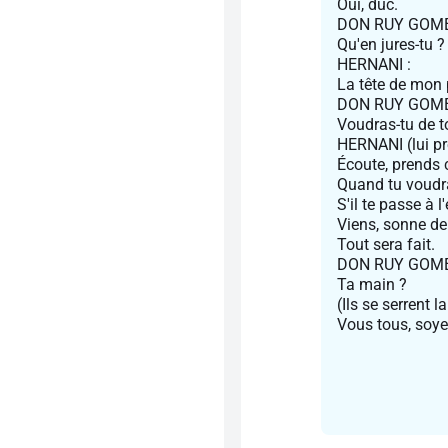
Oui, duc.
DON RUY GOME
Qu'en jures-tu ?
HERNANI :
La tête de mon 
DON RUY GOME
Voudras-tu de t
HERNANI (lui pré
Écoute, prends c
Quand tu voudras
S'il te passe à l
Viens, sonne de 
Tout sera fait.
DON RUY GOMES 
Ta main ?
(Ils se serrent l
Vous tous, soye