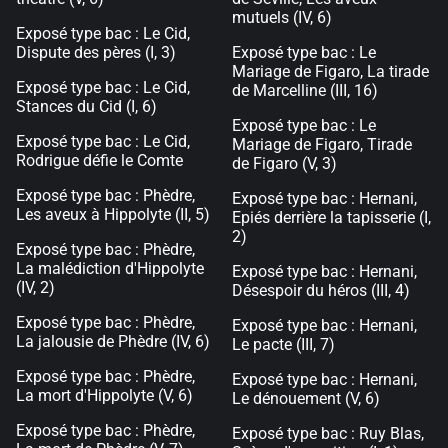
mutuels (IV, 6)
Exposé type bac : Le Cid,
Dispute des pères (I, 3)
Exposé type bac : Le
Mariage de Figaro, La tirade
Exposé type bac : Le Cid,
de Marcelline (III, 16)
Stances du Cid (I, 6)
Exposé type bac : Le
Exposé type bac : Le Cid,
Mariage de Figaro, Tirade
Rodrigue défie le Comte
de Figaro (V, 3)
Exposé type bac : Phèdre,
Exposé type bac : Hernani,
Les aveux à Hippolyte (II, 5)
Epiés derrière la tapisserie (I,
2)
Exposé type bac : Phèdre,
La malédiction d'Hippolyte
Exposé type bac : Hernani,
(IV, 2)
Désespoir du héros (III, 4)
Exposé type bac : Phèdre,
Exposé type bac : Hernani,
La jalousie de Phèdre (IV, 6)
Le pacte (III, 7)
Exposé type bac : Phèdre,
Exposé type bac : Hernani,
La mort d'Hippolyte (V, 6)
Le dénouement (V, 6)
Exposé type bac : Phèdre,
Exposé type bac : Ruy Blas,