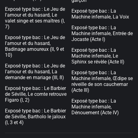
garçon
Exposé type bac : Le Jeu de
Exposé type bac : La
l'amour et du hasard, Le
Machine infernale, La Voix
valet singe et ses maîtres (I,
7)
Exposé type bac : La
Machine infernale, Entrée de
Exposé type bac : Le Jeu de
Jocaste (Acte I)
l'amour et du hasard,
Badinage amoureux (II, 9 et
Exposé type bac : La
10)
Machine infernale, Le
Sphinx se révèle (Acte II)
Exposé type bac : Le Jeu de
l'amour et du hasard, La
Exposé type bac : La
demande en mariage (III, 8)
Machine infernale, Œdipe se
réveille de son cauchemar
Exposé type bac : Le Barbier
(Acte III)
de Séville, Le comte retrouve
Figaro (I, 2)
Exposé type bac : La
Machine infernale,
Exposé type bac : Le Barbier
Dénouement (Acte IV)
de Séville, Bartholo le jaloux
(I, 3 et 4)