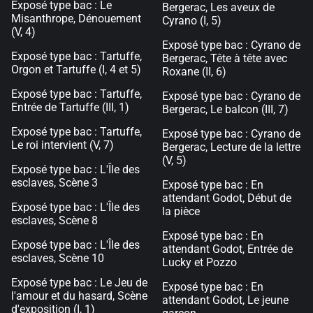
Exposé type bac : Le
Bergerac, Les aveux de
Misanthrope, Dénouement
Cyrano (I, 5)
(V, 4)
Exposé type bac : Cyrano de
Exposé type bac : Tartuffe,
Bergerac, Tête à tête avec
Orgon et Tartuffe (I, 4 et 5)
Roxane (II, 6)
Exposé type bac : Tartuffe,
Exposé type bac : Cyrano de
Entrée de Tartuffe (III, 1)
Bergerac, Le balcon (III, 7)
Exposé type bac : Tartuffe,
Exposé type bac : Cyrano de
Le roi intervient (V, 7)
Bergerac, Lecture de la lettre
(V, 5)
Exposé type bac : L'Île des
esclaves, Scène 3
Exposé type bac : En
attendant Godot, Début de
Exposé type bac : L'Île des
la pièce
esclaves, Scène 8
Exposé type bac : En
Exposé type bac : L'Île des
attendant Godot, Entrée de
esclaves, Scène 10
Lucky et Pozzo
Exposé type bac : Le Jeu de
Exposé type bac : En
l'amour et du hasard, Scène
attendant Godot, Le jeune
d'exposition (I, 1)