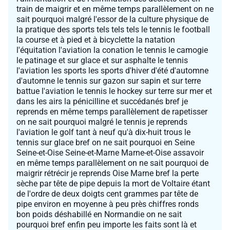
train de maigrir et en même temps parallèlement on ne
sait pourquoi malgré l'essor de la culture physique de
la pratique des sports tels tels tels le tennis le football
la course et à pied et à bicyclette la natation
l'équitation l'aviation la conation le tennis le camogie
le patinage et sur glace et sur asphalte le tennis
l'aviation les sports les sports d'hiver d'été d'automne
d'automne le tennis sur gazon sur sapin et sur terre
battue l'aviation le tennis le hockey sur terre sur mer et
dans les airs la pénicilline et succédanés bref je
reprends en même temps parallèlement de rapetisser
on ne sait pourquoi malgré le tennis je reprends
l'aviation le golf tant à neuf qu'à dix-huit trous le
tennis sur glace bref on ne sait pourquoi en Seine
Seine-et-Oise Seine-et-Marne Marne-et-Oise assavoir
en même temps parallèlement on ne sait pourquoi de
maigrir rétrécir je reprends Oise Marne bref la perte
sèche par tête de pipe depuis la mort de Voltaire étant
de l'ordre de deux doigts cent grammes par tête de
pipe environ en moyenne à peu près chiffres ronds
bon poids déshabillé en Normandie on ne sait
pourquoi bref enfin peu importe les faits sont là et