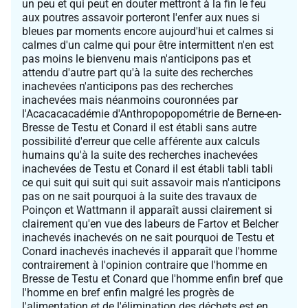
un peu et qui peut en douter mettront à la fin le feu
aux poutres assavoir porteront l'enfer aux nues si
bleues par moments encore aujourd'hui et calmes si
calmes d'un calme qui pour être intermittent n'en est
pas moins le bienvenu mais n'anticipons pas et
attendu d'autre part qu'à la suite des recherches
inachevées n'anticipons pas des recherches
inachevées mais néanmoins couronnées par
l'Acacacacadémie d'Anthropopopométrie de Berne-en-
Bresse de Testu et Conard il est établi sans autre
possibilité d'erreur que celle afférente aux calculs
humains qu'à la suite des recherches inachevées
inachevées de Testu et Conard il est établi tabli tabli
ce qui suit qui suit qui suit assavoir mais n'anticipons
pas on ne sait pourquoi à la suite des travaux de
Poinçon et Wattmann il apparaît aussi clairement si
clairement qu'en vue des labeurs de Fartov et Belcher
inachevés inachevés on ne sait pourquoi de Testu et
Conard inachevés inachevés il apparaît que l'homme
contrairement à l'opinion contraire que l'homme en
Bresse de Testu et Conard que l'homme enfin bref que
l'homme en bref enfin malgré les progrès de
l'alimentation et de l'élimination des déchets est en