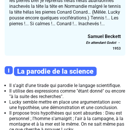
les pierres bref je reprends hélas hélas abandonnés
inachevés la tête la tête en Normandie malgré le tennis
la tête hélas les pierres Conard Conard… (Mêlée. Lucky
pousse encore quelques vociférations.) Tennis !... Les
pierres !... Si calmes !… Conard !... Inachevés !...
Samuel Beckett
En attendant Godot
1953
I
La parodie de la science
Il s'agit d'une tirade qui parodie le langage scientifique.
Il utilise des expressions comme "étant donné" ou encore
"à la suite des recherches".
Lucky semble mettre en place une argumentation avec
une hypothèse, une démonstration et une conclusion.
Il propose trois hypothèses qui sont absurdes : Dieu est
personnel ; l'homme s'amaigrit ; l'air à la campagne, à la
montagne et à la mer est le même. On ne sait même pas
ce que cherche à prouver Lucky.