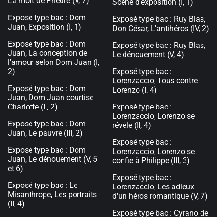
La mort de Phèdre (V, 7)
Scène d'exposition (I, 1)
Exposé type bac : Dom
Exposé type bac : Ruy Blas,
Juan, Exposition (I, 1)
Don César, L'antihéros (IV, 2)
Exposé type bac : Dom
Exposé type bac : Ruy Blas,
Juan, La conception de
Le dénouement (V, 4)
l'amour selon Dom Juan (I,
2)
Exposé type bac :
Lorenzaccio, Tous contre
Exposé type bac : Dom
Lorenzo (I, 4)
Juan, Dom Juan courtise
Charlotte (II, 2)
Exposé type bac :
Lorenzaccio, Lorenzo se
Exposé type bac : Dom
révèle (II, 4)
Juan, Le pauvre (III, 2)
Exposé type bac :
Exposé type bac : Dom
Lorenzaccio, Lorenzo se
Juan, Le dénouement (V, 5
confie à Philippe (III, 3)
et 6)
Exposé type bac :
Exposé type bac : Le
Lorenzaccio, Les adieux
Misanthrope, Les portraits
d'un héros romantique (V, 7)
(II, 4)
Exposé type bac : Cyrano de