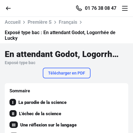
01 76 38 08 47
Accueil
Première S
Français
Exposé type bac :
En attendant Godot, Logorrhée de
Lucky
Accueil
En attendant Godot, Logorrhée de Lucky
Exposé type bac
Parcourir
Télécharger en PDF
Recherche
Sommaire
Se connecter
La parodie de la science
I
L'échec de la science
II
S'inscrire gratuitement
Une réflexion sur le langage
III
Pour profiter de 10 contenus offerts.