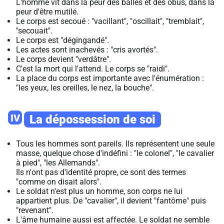
L'homme vit dans la peur des balles et des obus, dans la
peur d'être mutilé.
Le corps est secoué : "vacillant", "oscillait", "tremblait",
"secouait".
Le corps est "dégingandé".
Les actes sont inachevés : "cris avortés".
Le corps devient "verdâtre".
C'est la mort qui l'attend. Le corps se "raidi".
La place du corps est importante avec l'énumération :
"les yeux, les oreilles, le nez, la bouche".
IV
La dépossession de soi
Tous les hommes sont pareils. Ils représentent une seule
masse, quelque chose d'indéfini : "le colonel", "le cavalier
à pied", "les Allemands".
Ils n'ont pas d'identité propre, ce sont des termes
"comme on disait alors".
Le soldat n'est plus un homme, son corps ne lui
appartient plus. De "cavalier", il devient "fantôme" puis
"revenant".
L'âme humaine aussi est affectée. Le soldat ne semble