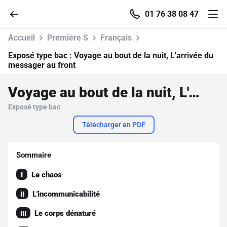
01 76 38 08 47
Accueil
Première S
Français
Exposé type bac :
Voyage au bout de la nuit, L'arrivée du
messager au front
Accueil
Voyage au bout de la nuit, L'arrivée du messager au front
Exposé type bac
Parcourir
Télécharger en PDF
Recherche
Sommaire
Se connecter
Le chaos
I
L'incommunicabilité
II
S'inscrire gratuitement
Le corps dénaturé
III
Pour profiter de 10 contenus offerts.