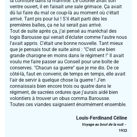
la confiture dans la marmite. Le colonel avait son
ventre ouvert, il en faisait une sale grimace. Ça avait
dû lui faire du mal ce coup-là au moment où c'était
arrivé. Tant pis pour lui ! S'il était parti dès les
premières balles, ça ne lui serait pas arrivé.
Tout de suite après ça, j'ai pensé au maréchal des
logis Barousse qui venait d'éclater comme l'autre nous
l'avait appris. C'était une bonne nouvelle. Tant mieux
que je pensais tout de suite ainsi : "C'est une bien
grande charogne en moins dans le régiment !" Il avait
voulu me faire passer au Conseil pour une boîte de
conserves. "Chacun sa guerre" que je me dis. De ce
côté-là, faut en convenir, de temps en temps, elle avait
l'air de servir à quelque chose la guerre ! J'en
connaissais bien encore trois ou quatre dans le
régiment, de sacrées ordures que j'aurais aidé bien
volontiers à trouver un obus comma Barousse.
Toutes ces viandes saignaient énormément ensemble.
Louis-Ferdinand Céline
Voyage au bout de la nuit
1932