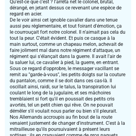
Qu'est-ce que c'est ? l'arrêta net le colonel, brutal,
dérangé, en jetant dessus ce revenant une espèce de
regard en acier.
De le voir ainsi cet ignoble cavalier dans une tenue
aussi peu réglementaire, et tout foirant d'émotion, ça
le courrouçait fort notre colonel. Il n'aimait pas cela du
tout la peur. C'était évident. Et puis ce casque à la
main surtout, comme un chapeau melon, achevait de
faire joliment mal dans notre régiment d'attaque, un
régiment qui s'élançait dans la guerre. Il avait l'air de
la saluer lui, ce cavalier à pied, la guerre, en entrant.
Sous ce regard d'opprobre, le messager vacillant se
remit au "garde-à-vous", les petits doigts sur la couture
du pantalon, comme il se doit dans ces cas-là. Il
oscillait ainsi, raidi, sur le talus, la transpiration lui
coulant le long de la jugulaire, et ses mâchoires
tremblaient si fort qu'il en poussait des petits cris
avortés, tel un petit chien qui rêve. On ne pouvait
démêler s'il voulait nous parler ou bien s'il pleurait.
Nos Allemands accroupis au fin bout de la route
venaient justement de changer d'instrument. C'est à la
mitrailleuse qu'ils poursuivaient à présent leurs
sottises ; ils en craquaient comme de gros paquets