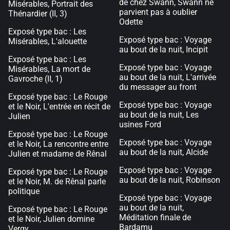
de chez Swann, Swann ne
Misérables, Portrait des
parvient pas à oublier
Thénardier (II, 3)
Odette
Exposé type bac : Les
Exposé type bac : Voyage
Misérables, L'alouette
au bout de la nuit, Incipit
Exposé type bac : Les
Exposé type bac : Voyage
Misérables, La mort de
au bout de la nuit, L'arrivée
Gavroche (II, 1)
du messager au front
Exposé type bac : Le Rouge
Exposé type bac : Voyage
et le Noir, L'entrée en récit de
au bout de la nuit, Les
Julien
usines Ford
Exposé type bac : Le Rouge
Exposé type bac : Voyage
et le Noir, La rencontre entre
au bout de la nuit, Alcide
Julien et madame de Rênal
Exposé type bac : Voyage
Exposé type bac : Le Rouge
au bout de la nuit, Robinson
et le Noir, M. de Rênal parle
politique
Exposé type bac : Voyage
au bout de la nuit,
Exposé type bac : Le Rouge
Méditation finale de
et le Noir, Julien domine
Bardamu
Vergy