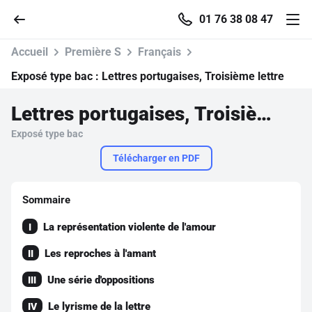
01 76 38 08 47
Accueil
Première S
Français
Exposé type bac :
Lettres portugaises, Troisième lettre
Lettres portugaises, Troisième lettre
Accueil
Exposé type bac
Parcourir
Télécharger en PDF
Recherche
Sommaire
La représentation violente de l'amour
I
Se connecter
Les reproches à l'amant
II
S'inscrire gratuitement
Une série d'oppositions
III
Pour profiter de 10 contenus offerts.
Le lyrisme de la lettre
IV