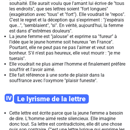
souhaité. Elle aurait voulu que l'amant lui écrive de "tous
les endroits", que ses lettres soient "fort longues"
(exagération avec "tous" et "fort"). Elle voudrait le "repos".
C'est le regret et la déception qui s'expriment : "j'espérais
que...", "semblaient", "si". En vérité, aujourd'hui, la femme
est dans d'"extrêmes douleurs".
La jeune femme est "jalouse" et exprime sa "fureur" à
l'idée que le jeune homme soit heureux "en France".
Pourtant, elle ne peut pas ne pas l'aimer et veut son
bonheur. S'il n'est pas heureux, elle veut mourir : "je me
tuerais".
Elle voudrait ne plus aimer l'homme et finalement préfère
souffrir et l'avoir aimé.
Elle fait référence à une sorte de plaisir dans la
souffrance avec l'oxymore "plaisir funeste".
IV
Le lyrisme de la lettre
Cette lettre est écrite parce que la jeune femme a besoin
de dire. L'homme aimé reste silencieux. Elle imagine
donc tout. Sa lettre est contradictoire, elle dit une chose
puis son contraire. C'est une lettre lyrique qui exprime les