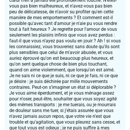
cœur n'en a jamais été profondément touché. N'êtes-
vous pas bien malheureux, et n'avez-vous pas bien
peu de délicatesse, de n'avoir su profiter qu'en cette
manière de mes emportements ? Et comment est‑il
possible qu'avec tant d'amour je n'aie pu vous rendre
tout à fait heureux ? Je regrette pour l'amour de vous
seulement les plaisirs infinis que vous avez perdus :
faut‑il que vous n'ayez pas voulu en jouir ? Ah ! si vous
les connaissiez, vous trouveriez sans doute qu'ils sont
plus sensibles que celui de m'avoir abusée, et vous
auriez éprouvé qu'on est beaucoup plus heureux, et
qu'on sent quelque chose de bien plus touchant,
quand on aime violemment, que lorsqu'on est aimé.
Je ne sais ni ce que je suis, ni ce que je fais, ni ce que
je désire : je suis déchirée par mille mouvements
contraires. Peut-on s'imaginer un état si déplorable ?
Je vous aime éperdument, et je vous ménage assez
pour n'oser, peut‑être, souhaiter que vous soyez agité
des mêmes transports : je me tuerais, ou je mourrais
de douleur sans me tuer, si j'étais assurée que vous
n'avez jamais aucun repos, que votre vie n'est que
trouble et qu'agitation, que vous pleurez sans cesse, et
que tout vous est odieux ; je ne puis suffire à mes