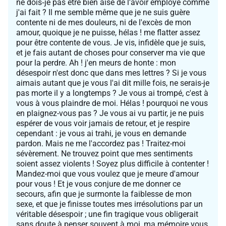
ne dois‑je pas être bien aise de l'avoir employé comme
j'ai fait ? Il me semble même que je ne suis guère
contente ni de mes douleurs, ni de l'excès de mon
amour, quoique je ne puisse, hélas ! me flatter assez
pour être contente de vous. Je vis, infidèle que je suis,
et je fais autant de choses pour conserver ma vie que
pour la perdre. Ah ! j'en meurs de honte : mon
désespoir n'est donc que dans mes lettres ? Si je vous
aimais autant que je vous l'ai dit mille fois, ne serais-je
pas morte il y a longtemps ? Je vous ai trompé, c'est à
vous à vous plaindre de moi. Hélas ! pourquoi ne vous
en plaignez-vous pas ? Je vous ai vu partir, je ne puis
espérer de vous voir jamais de retour, et je respire
cependant : je vous ai trahi, je vous en demande
pardon. Mais ne me l'accordez pas ! Traitez-moi
sévèrement. Ne trouvez point que mes sentiments
soient assez violents ! Soyez plus difficile à contenter !
Mandez-moi que vous voulez que je meure d'amour
pour vous ! Et je vous conjure de me donner ce
secours, afin que je surmonte la faiblesse de mon
sexe, et que je finisse toutes mes irrésolutions par un
véritable désespoir ; une fin tragique vous obligerait
sans doute à penser souvent à moi, ma mémoire vous