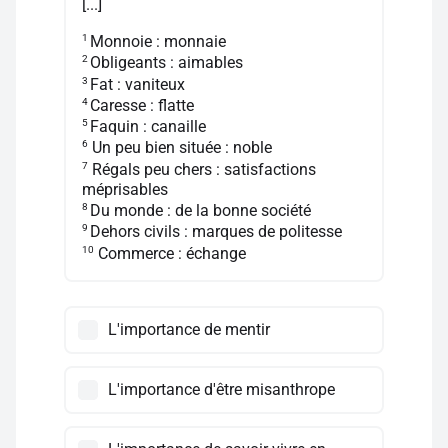
[...]
1
Monnoie : monnaie
2
Obligeants : aimables
3
Fat : vaniteux
4
Caresse : flatte
5
Faquin : canaille
6
Un peu bien située : noble
7
Régals peu chers : satisfactions
méprisables
8
Du monde : de la bonne société
9
Dehors civils : marques de politesse
10
Commerce : échange
L'importance de mentir
L'importance d'être misanthrope