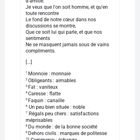
d'amitié.
Je veux que l'on soit homme, et qu'en
toute rencontre
Le fond de notre cœur dans nos
discussions se montre,
Que ce soit lui qui parle, et que nos
sentiments
Ne se masquent jamais sous de vains
compliments.
[...]
1
Monnoie : monnaie
2
Obligeants : aimables
3
Fat : vaniteux
4
Caresse : flatte
5
Faquin : canaille
6
Un peu bien située : noble
7
Régals peu chers : satisfactions
méprisables
8
Du monde : de la bonne société
9
Dehors civils : marques de politesse
10