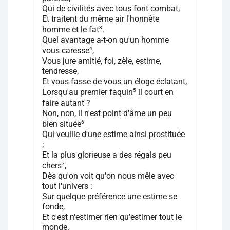
Qui de civilités avec tous font combat,
Et traitent du même air l'honnête
3
homme et le fat
.
Quel avantage a-t-on qu'un homme
4
vous caresse
,
Vous jure amitié, foi, zèle, estime,
tendresse,
Et vous fasse de vous un éloge éclatant,
5
Lorsqu'au premier faquin
il court en
faire autant ?
Non, non, il n'est point d'âme un peu
6
bien située
Qui veuille d'une estime ainsi prostituée
;
Et la plus glorieuse a des régals peu
7
chers
,
Dès qu'on voit qu'on nous mêle avec
tout l'univers :
Sur quelque préférence une estime se
fonde,
Et c'est n'estimer rien qu'estimer tout le
monde.