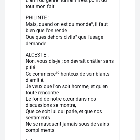
L'ami du genre humain n'est point du
tout mon fait.
PHILINTE :
8
Mais, quand on est du monde
, il faut
bien que l'on rende
9
Quelques dehors civils
que l'usage
demande.
ALCESTE :
Non, vous dis-je ; on devrait châtier sans
pitié
10
Ce commerce
honteux de semblants
d'amitié.
Je veux que l'on soit homme, et qu'en
toute rencontre
Le fond de notre cœur dans nos
discussions se montre,
Que ce soit lui qui parle, et que nos
sentiments
Ne se masquent jamais sous de vains
compliments.