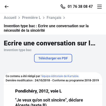
01 76 38 08 47
Accueil
Première L
Français
Invention type bac :
Ecrire une conversation sur la
nécessité de la sincérité
Accueil
Ecrire une conversation sur la nécessité de la sincérité
Invention type bac
Parcourir
Télécharger en PDF
Recherche
Ce contenu a été rédigé par
l'équipe éditoriale de Kartable.
Se connecter
Dernière modification :
24/10/2018
- Conforme au programme
2018-2019
Pondichéry, 2012, voie L
S'inscrire gratuitement
"Je veux qu'on soit sincère", déclare
Pour profiter de 10 contenus offerts.
Alceste (texte B).