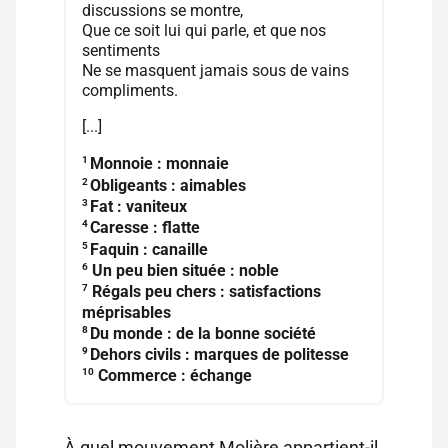
discussions se montre,
Que ce soit lui qui parle, et que nos
sentiments
Ne se masquent jamais sous de vains
compliments.
[...]
1
Monnoie : monnaie
2
Obligeants : aimables
3
Fat : vaniteux
4
Caresse : flatte
5
Faquin : canaille
6
Un peu bien située : noble
7
Régals peu chers : satisfactions
méprisables
8
Du monde : de la bonne société
9
Dehors civils : marques de politesse
10
Commerce : échange
À quel mouvement Molière appartient-il