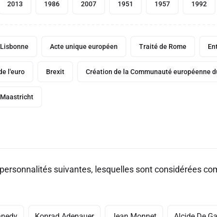
2013
1986
2007
1951
1957
1992
 Lisbonne
Acte unique européen
Traité de Rome
En
de l'euro
Brexit
Création de la Communauté européenne du 
 Maastricht
 personnalités suivantes, lesquelles sont considérées c
nnedy
Konrad Adenauer
Jean Monnet
Alcide De Ga