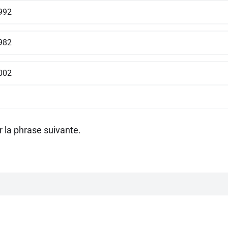
992
982
002
 la phrase suivante.