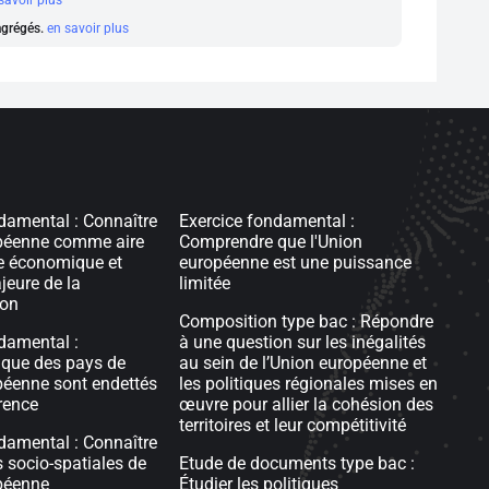
savoir plus
 agrégés.
en savoir plus
damental : Connaître
Exercice fondamental :
opéenne comme aire
Comprendre que l'Union
e économique et
européenne est une puissance
jeure de la
limitée
ion
Composition type bac : Répondre
damental :
à une question sur les inégalités
que des pays de
au sein de l’Union européenne et
péenne sont endettés
les politiques régionales mises en
rence
œuvre pour allier la cohésion des
territoires et leur compétitivité
damental : Connaître
s socio-spatiales de
Etude de documents type bac :
péenne
Étudier les politiques