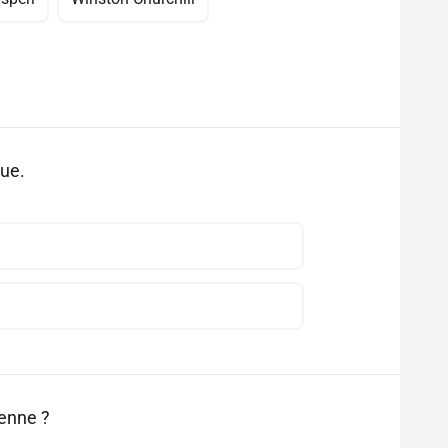
que.
éenne ?