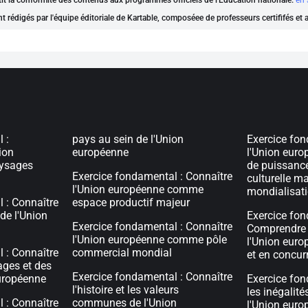
ntit la conformité des contenus aux programmes officiels de l'Éducation nationale.
en 
nt rédigés par l'équipe éditoriale de Kartable, composéee de professeurs certififés et
 :
pays au sein de l'Union
Exercice fon
ion
européenne
l'Union eur
aysages
de puissanc
Exercice fondamental : Connaître
culturelle ma
l'Union européenne comme
mondialisat
 : Connaître
espace productif majeur
 de l'Union
Exercice fon
Exercice fondamental : Connaître
Comprendre 
l'Union européenne comme pôle
l'Union euro
 : Connaître
commercial mondial
et en concur
ages et des
Exercice fondamental : Connaître
européenne
Exercice fon
l'histoire et les valeurs
les inégalité
 : Connaître
communes de l'Union
l'Union euro