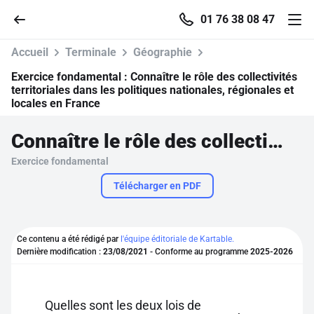
01 76 38 08 47
Accueil
Terminale
Géographie
Exercice fondamental :
Connaître le rôle des collectivités
territoriales dans les politiques nationales, régionales et
locales en France
Accueil
Connaître le rôle des collectivités territoriales dans les politiques nationales, régionales et locales en France
Parcourir
Exercice fondamental
Télécharger en PDF
Recherche
Se connecter
Ce contenu a été rédigé par
l'équipe éditoriale de Kartable.
Dernière modification :
23/08/2021
- Conforme au programme
2025-2026
S'inscrire gratuitement
Pour profiter de 10 contenus offerts.
Quelles sont les deux lois de