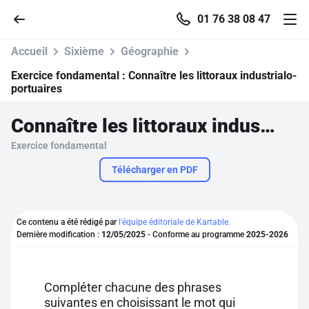
01 76 38 08 47
Accueil
Sixième
Géographie
Exercice fondamental :
Connaître les littoraux industrialo-
portuaires
Accueil
Connaître les littoraux industrialo-portuaires
Exercice fondamental
Parcourir
Télécharger en PDF
Recherche
Ce contenu a été rédigé par
l'équipe éditoriale de Kartable.
Se connecter
Dernière modification :
12/05/2025
- Conforme au programme
2025-2026
S'inscrire gratuitement
Compléter chacune des phrases
Pour profiter de 10 contenus offerts.
suivantes en choisissant le mot qui