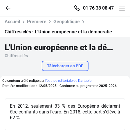
01 76 38 08 47
Accueil
Première
Géopolitique
Chiffres clés :
L'Union européenne et la démocratie
L'Union européenne et la démocratie
Accueil
Chiffres clés
Parcourir
Télécharger en PDF
Recherche
Ce contenu a été rédigé par
l'équipe éditoriale de Kartable.
Dernière modification :
12/05/2025
- Conforme au programme
2025-2026
Se connecter
En 2012, seulement 33 % des Européens déclarent
être confiants dans l'euro. En 2018, cette part s'élève à
S'inscrire gratuitement
62 %.
Pour profiter de 10 contenus offerts.