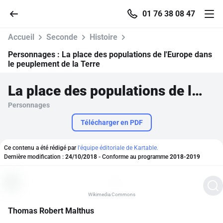
01 76 38 08 47
Accueil
Seconde
Histoire
Personnages :
La place des populations de l'Europe dans
le peuplement de la Terre
Accueil
La place des populations de l'Europe dans le peuplement de la Terre
Personnages
Parcourir
Télécharger en PDF
Recherche
Ce contenu a été rédigé par
l'équipe éditoriale de Kartable.
Dernière modification :
24/10/2018
- Conforme au programme
2018-2019
Se connecter
S'inscrire gratuitement
Wikimedia Commons
Thomas Robert Malthus
Pour profiter de 10 contenus offerts.