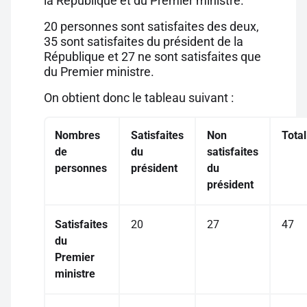
la République et du Premier ministre.
20 personnes sont satisfaites des deux,
35 sont satisfaites du président de la
République et 27 ne sont satisfaites que
du Premier ministre.
On obtient donc le tableau suivant :
Nombres
Satisfaites
Non
Total
de
du
satisfaites
personnes
président
du
président
Satisfaites
20
27
47
du
Premier
ministre