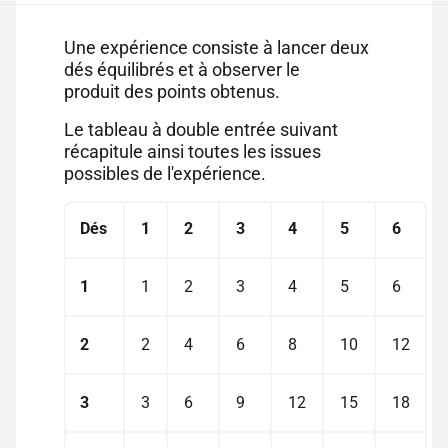
Une expérience consiste à lancer deux
dés équilibrés et à observer le
produit des points obtenus.
Le tableau à double entrée suivant
récapitule ainsi toutes les issues
possibles de l'expérience.
Dés
1
2
3
4
5
6
1
1
2
3
4
5
6
2
2
4
6
8
10
12
3
3
6
9
12
15
18