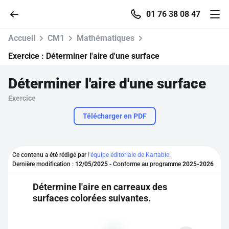
01 76 38 08 47
Accueil
CM1
Mathématiques
Exercice :
Déterminer l'aire d'une surface
Déterminer l'aire d'une surface
Accueil
Exercice
Parcourir
Télécharger en PDF
Recherche
Ce contenu a été rédigé par
l'équipe éditoriale de Kartable.
Dernière modification :
12/05/2025
- Conforme au programme
2025-2026
Se connecter
Détermine l'aire en carreaux des
surfaces colorées suivantes.
S'inscrire gratuitement
Pour profiter de 10 contenus offerts.