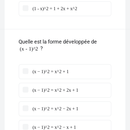
(1 - x)^2 = 1 + 2x + x^2
Quelle est la forme développée de
?
(x - 1)^2
(x − 1)^2 = x^2 + 1
(x − 1)^2 = x^2 + 2x + 1
(x − 1)^2 = x^2 − 2x + 1
(x − 1)^2 = x^2 − x + 1