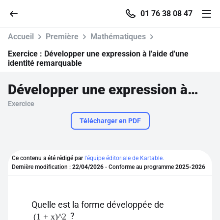
01 76 38 08 47
Accueil
Première
Mathématiques
Exercice :
Développer une expression à l'aide d'une
identité remarquable
Accueil
Développer une expression à l'aide d'une identité remarquable
Exercice
Parcourir
Télécharger en PDF
Recherche
Ce contenu a été rédigé par
l'équipe éditoriale de Kartable.
Se connecter
Dernière modification :
22/04/2026
- Conforme au programme
2025-2026
S'inscrire gratuitement
Quelle est la forme développée de
Pour profiter de 10 contenus offerts.
?
(1 + x)^2