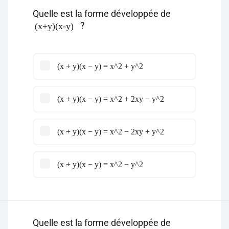
Quelle est la forme développée de
?
(x+y)(x-y)
(x + y)(x − y) = x^2 + y^2
(x + y)(x − y) = x^2 + 2xy − y^2
(x + y)(x − y) = x^2 − 2xy + y^2
(x + y)(x − y) = x^2 − y^2
Quelle est la forme développée de