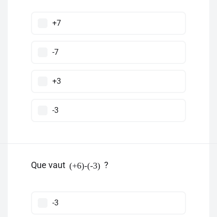
+7
-7
+3
-3
Que vaut
?
(+6)-(-3)
-3