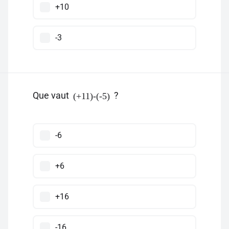
+10
-3
Que vaut
?
(+11)-(-5)
-6
+6
+16
-16