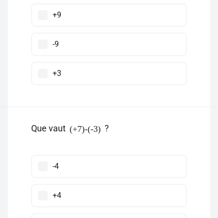
+9
-9
+3
Que vaut
?
(+7)-(-3)
-4
+4