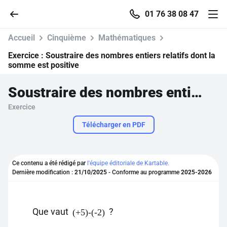
01 76 38 08 47
Accueil
Cinquième
Mathématiques
Exercice :
Soustraire des nombres entiers relatifs dont la
somme est positive
Accueil
Soustraire des nombres entiers relatifs dont la somme est positive
Exercice
Parcourir
Télécharger en PDF
Recherche
Ce contenu a été rédigé par
l'équipe éditoriale de Kartable.
Se connecter
Dernière modification :
21/10/2025
- Conforme au programme
2025-2026
S'inscrire gratuitement
Que vaut
?
(+5)-(-2)
Pour profiter de 10 contenus offerts.