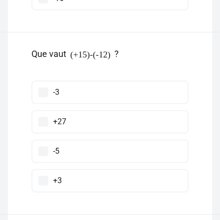
Que vaut
?
(+15)-(-12)
-3
+27
-5
+3