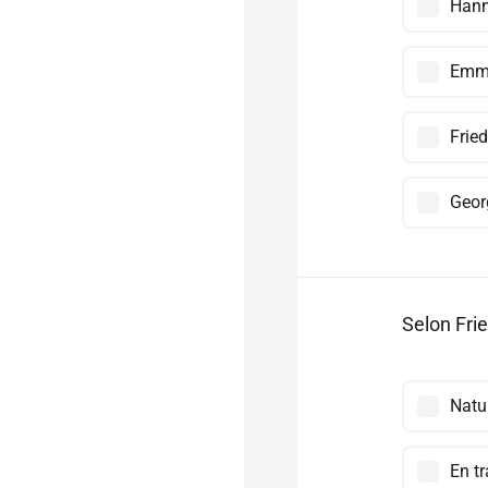
Hann
Emma
Frie
Geor
Selon Fri
Natur
En t