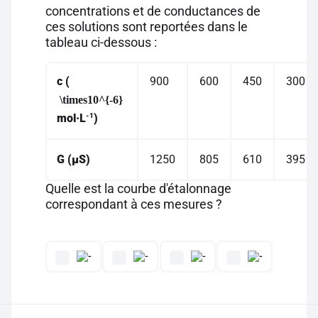
concentrations et de conductances de
ces solutions sont reportées dans le
tableau ci-dessous :
c
(
900
600
450
300
\times10^{-6}
-1
mol·L
)
G
(µS)
1250
805
610
395
Quelle est la courbe d'étalonnage
correspondant à ces mesures ?