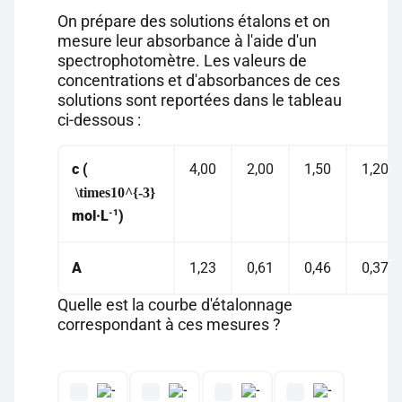
On prépare des solutions étalons et on
mesure leur absorbance à l'aide d'un
spectrophotomètre. Les valeurs de
concentrations et d'absorbances de ces
solutions sont reportées dans le tableau
ci-dessous :
c
(
4,00
2,00
1,50
1,20
\times10^{-3}
-1
mol·L
)
A
1,23
0,61
0,46
0,37
Quelle est la courbe d'étalonnage
correspondant à ces mesures ?