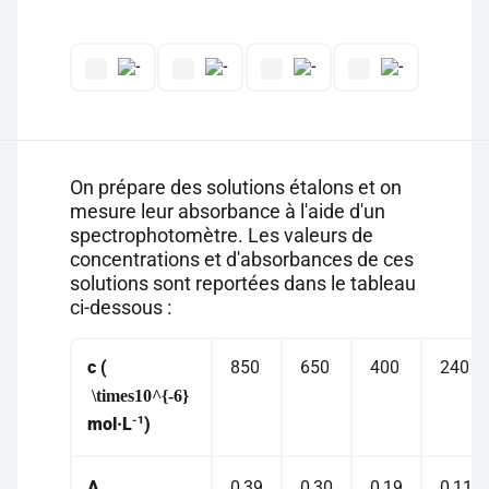
On prépare des solutions étalons et on
mesure leur absorbance à l'aide d'un
spectrophotomètre. Les valeurs de
concentrations et d'absorbances de ces
solutions sont reportées dans le tableau
ci-dessous :
c
(
850
650
400
240
\times10^{-6}
-1
mol·L
)
A
0,39
0,30
0,19
0,11