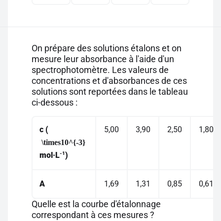
On prépare des solutions étalons et on
mesure leur absorbance à l'aide d'un
spectrophotomètre. Les valeurs de
concentrations et d'absorbances de ces
solutions sont reportées dans le tableau
ci-dessous :
c
(
5,00
3,90
2,50
1,80
\times10^{-3}
-1
mol·L
)
A
1,69
1,31
0,85
0,61
Quelle est la courbe d'étalonnage
correspondant à ces mesures ?