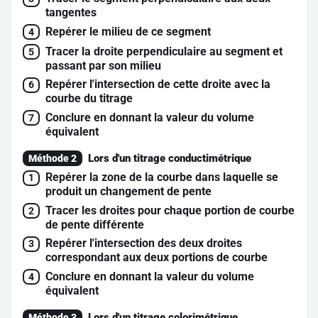
tangentes
Repérer le milieu de ce segment
4
Tracer la droite perpendiculaire au segment et
5
passant par son milieu
Repérer l'intersection de cette droite avec la
6
courbe du titrage
Conclure en donnant la valeur du volume
7
équivalent
Lors d'un titrage conductimétrique
Méthode 2
Repérer la zone de la courbe dans laquelle se
1
produit un changement de pente
Tracer les droites pour chaque portion de courbe
2
de pente différente
Repérer l'intersection des deux droites
3
correspondant aux deux portions de courbe
Conclure en donnant la valeur du volume
4
équivalent
Lors d'un titrage colorimétrique
Méthode 3