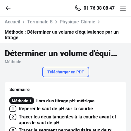
01 76 38 08 47
Accueil
Terminale S
Physique-Chimie
Méthode :
Déterminer un volume d'équivalence par un
titrage
Accueil
Déterminer un volume d'équivalence par un titrage
Méthode
Parcourir
Télécharger en PDF
Recherche
Sommaire
Se connecter
Lors d'un titrage pH-métrique
Méthode 1
Repérer le saut de pH sur la courbe
1
S'inscrire 
Tracer les deux tangentes à la courbe avant et
2
après le saut de pH
Pour profiter de 1
Tracer le segment perpendiculaire aux deux
3