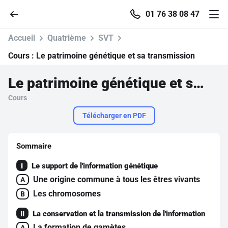
01 76 38 08 47
Accueil
Quatrième
SVT
Cours :
Le patrimoine génétique et sa transmission
Le patrimoine génétique et sa transmission
Accueil
Cours
Parcourir
Télécharger en PDF
Recherche
Sommaire
Le support de l'information génétique
I
Se connecter
Une origine commune à tous les êtres vivants
A
Les chromosomes
B
S'inscrire gratuitement
La conservation et la transmission de l'information
II
Pour profiter de 10 contenus offerts.
La formation de gamètes
A