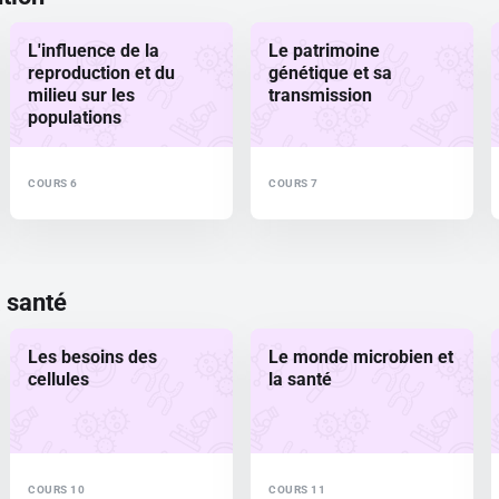
L'influence de la
Le patrimoine
reproduction et du
génétique et sa
milieu sur les
transmission
populations
COURS 6
COURS 7
a santé
Les besoins des
Le monde microbien et
cellules
la santé
COURS 10
COURS 11