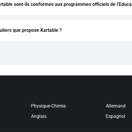
table sont-ils conformes aux programmes officiels de l'Educat
 Kartable est rédigée par des professeurs de l'Éducation nationa
e 2019-2020.
culiers que propose Kartable ?
 en ligne ou à domicile
ais en ligne ou à domicile
e en ligne ou à domicile
s en ligne ou à domicile
ol en ligne ou à domicile
nd en ligne ou à domicile
Physique-Chimie
Allemand
Anglais
Espagnol