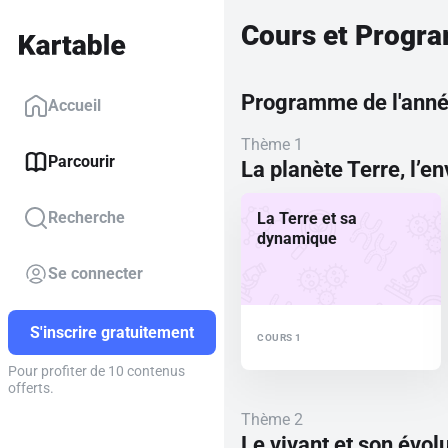
Cours et Progr
Programme de l'ann
Accueil
Thème 1
Parcourir
La planète Terre, l’e
Recherche
La Terre et sa
dynamique
Se connecter
S'inscrire gratuitement
COURS 1
Pour profiter de 10 contenus
offerts.
Thème 2
Le vivant et son évol