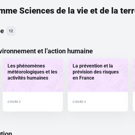
amme
Sciences de la vie et de la te
ée
12
nvironnement et l’action humaine
Les phénomènes
La prévention et la
météorologiques et les
prévision des risques
activités humaines
en France
COURS 2
COURS 3
ution