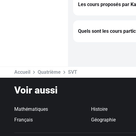
Les cours proposés par Kar
L'intégralité des cours sur
réforme du lycée de l'anné
Quels sont les cours parti
Cours particuliers de maths
Cours particuliers de franç
Cours particuliers d'histoir
Cours particuliers d'anglai
Cours particuliers d'espagn
Cours particuliers d'allema
Accueil
Quatrième
SVT
Voir aussi
Mathématiques
Histoire
Français
Géographie