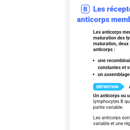
Les récept
B
anticorps mem
Les anticorps me
maturation des l
maturation, deux 
anticorps :
une recombinai
constantes et v
un assemblage 
Un anticorps ou 
lymphocytes B qui
partie variable.
Les anticorps son
variable et une ré