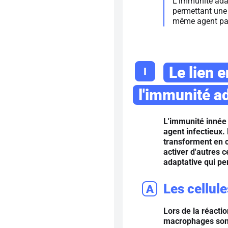
L'immunité ada
permettant une 
même agent pa
Le lien 
I
l'immunité a
L'immunité innée 
agent infectieux. 
transforment en c
activer d'autres 
adaptative qui per
Les cellul
A
Lors de la réactio
macrophages sont