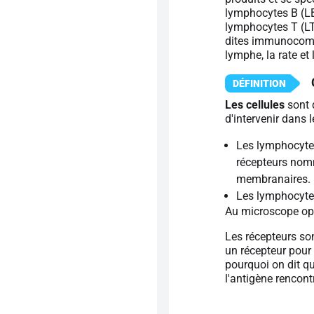
lymphocytes B (LB)
lymphocytes T (LT
dites immunocompé
lymphe, la rate et
Les cellules
sont 
d'intervenir dans 
Les lymphocyte
récepteurs nom
membranaires.
Les lymphocytes
Au microscope opt
Les récepteurs so
un récepteur pour
pourquoi on dit q
l'antigène rencont