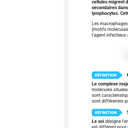
cellules migrent 
secondaires dans 
lymphocytes. Cett
Les macrophages e
(motifs moléculair
l'agent infectieux
Le complexe maje
molécules situées 
sont caractéristiq
sont différentes p
Le soi
désigne l'e
est différent pou