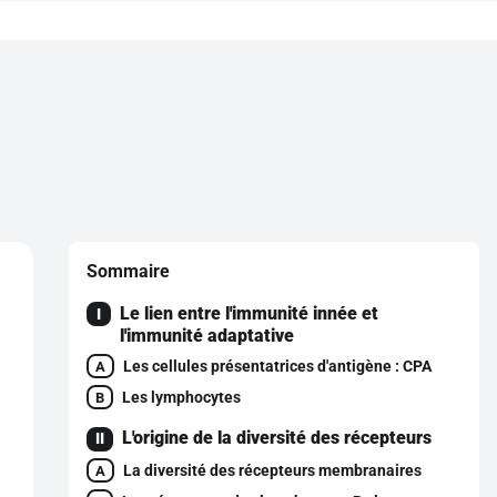
Sommaire
Le lien entre l'immunité innée et
I
l'immunité adaptative
Les cellules présentatrices d'antigène : CPA
A
Les lymphocytes
B
L'origine de la diversité des récepteurs
II
La diversité des récepteurs membranaires
A