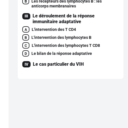
Les récepteurs des lymphocytes B : les
B
anticorps membranaires
Le déroulement de la réponse
III
immunitaire adaptative
L'intervention des T CD4
A
L'intervention des lymphocytes B
B
L'intervention des lymphocytes T CD8
C
Le bilan de la réponse adaptative
D
Le cas particulier du VIH
IV