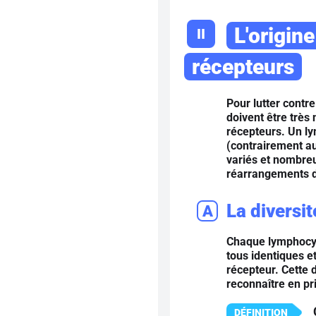
L'origine
II
récepteurs
Pour lutter contre
doivent être très 
récepteurs. Un ly
(contrairement aux
variés et nombreu
réarrangements d
La diversi
A
Chaque lymphocyt
tous identiques e
récepteur. Cette
reconnaître en pr