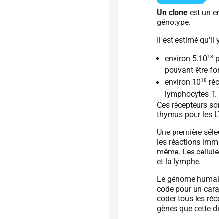
Un clone
est un e
génotype.
Il est estimé qu'il y
13
environ 5.10
p
pouvant être fo
18
environ 10
réc
lymphocytes T.
Ces récepteurs so
thymus pour les L
Une première sélec
les réactions immu
même. Les cellule
et la lymphe.
Le génome humain
code pour un cara
coder tous les réc
gènes que cette di