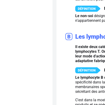
Le non-soi
désign
n'appartiennent p
Les lymph
B
Il existe deux ca
lymphocytes T. On
leur mode d'actio
adaptative fabriq
Le lymphocyte B
e
spécificité dans l
membranaires spéc
sécrétant des anti
C'est dans la moe
produits et se spé