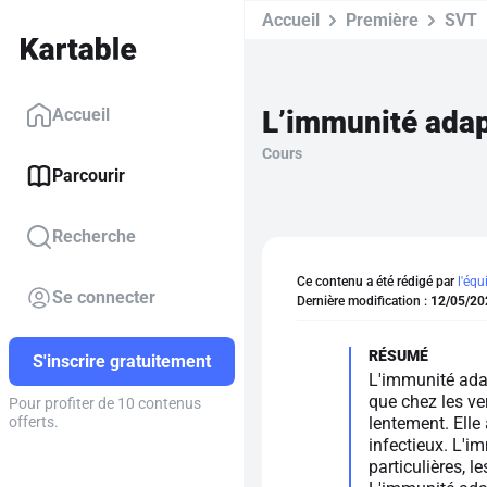
Accueil
Première
SVT
L’immunité adap
Accueil
Cours
Parcourir
Recherche
Ce contenu a été rédigé par
l'équ
Se connecter
Dernière modification :
12/05/20
S'inscrire gratuitement
L'immunité adap
que chez les ve
Pour profiter de 10 contenus
lentement. Elle
offerts.
infectieux. L'i
particulières, l