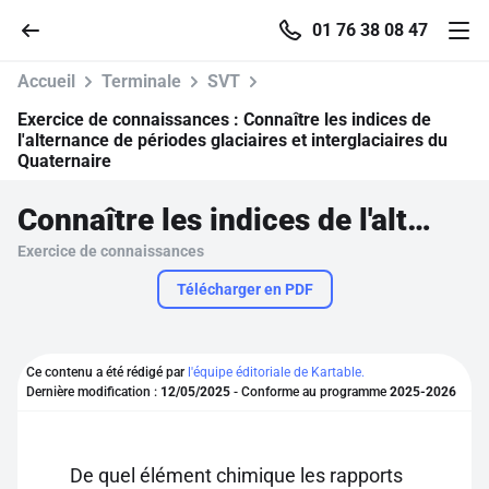
01 76 38 08 47
Accueil
Terminale
SVT
Exercice de connaissances :
Connaître les indices de
l'alternance de périodes glaciaires et interglaciaires du
Quaternaire
Accueil
Connaître les indices de l'alternance de périodes glaciaires et interglaciaires du Quaternaire
Parcourir
Exercice de connaissances
Télécharger en PDF
Recherche
Se connecter
Ce contenu a été rédigé par
l'équipe éditoriale de Kartable.
Dernière modification :
12/05/2025
- Conforme au programme
2025-2026
S'inscrire gratuitement
Pour profiter de 10 contenus offerts.
De quel élément chimique les rapports