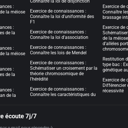
Connaître la loi de disjonction
ances :
Exercice de 
Exercice de connaissances :
 de la méiose
Connaître le
Connaître la loi d'uniformité des
brassage in
F1
ances :
Exercice de 
Exercice de connaissances :
es de la
Schématiser
Connaître la loi d'association
de la méiose
d’allèles po
Exercice de connaissances :
ances :
chromosom
Connaître les lois de Mendel
 de la méiose
Restitution 
Exercice de connaissances :
type bac : E
Schématiser un croisement par la
ances :
génétique au
théorie chromosomique de
es de la
l'hérédité
Exercice de 
Différencier
Exercice de connaissances :
ances :
récessivité
Connaître les caractéristiques du
an de la
e écoute 7j/7
par e-mail pour répondre à