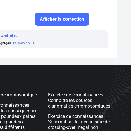
Afficher la correction
savoir plus
 agrégés.
en savoir plus
terchromosomique
Exercice de connaissances :
Connaître les sources
connaissances :
d'anomalies chromosomiques
 les conséquences
 pour deux paires
Exercice de connaissances :
tés par deux
Schématiser le mécanisme de
 différents
crossing-over inégal non