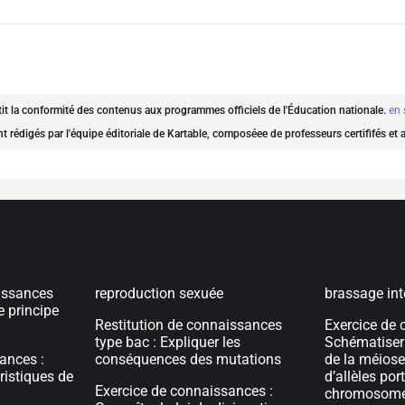
ntit la conformité des contenus aux programmes officiels de l'Éducation nationale.
en 
nt rédigés par l'équipe éditoriale de Kartable, composéee de professeurs certififés et
aissances
reproduction sexuée
brassage in
e principe
Restitution de connaissances
Exercice de 
type bac : Expliquer les
Schématiser
ances :
conséquences des mutations
de la méiose
ristiques de
d’allèles por
Exercice de connaissances :
chromosomes