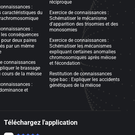
réciproque
connaissances :
s caractéristiques du
Exercice de connaissances :
trachromosomique
Schématiser le mécanisme
d'apparition des trisomies et des
connaissances :
monosomies
 les conséquences
 pour deux paires
Exercice de connaissances :
rtés par un même
Schématiser les mécanismes
e
expliquant certaines anomalies
chromosomiques après méiose
de connaissances
et fécondation
xpliquer le brassage
 cours de la méiose
Restitution de connaissances
type bac : Expliquer les accidents
connaissances :
génétiques de la méiose
 dominance et
Téléchargez l'application