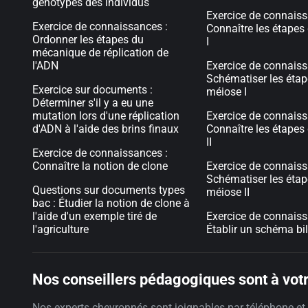
génotypes des individus
Exercice de connaiss
Exercice de connaissances :
Connaître les étapes
Ordonner les étapes du
I
mécanique de réplication de
l'ADN
Exercice de connaiss
Schématiser les étap
Exercice sur documents :
méiose I
Déterminer s'il y a eu une
mutation lors d'une réplication
Exercice de connaiss
d'ADN à l'aide des brins finaux
Connaître les étapes
II
Exercice de connaissances :
Connaître la notion de clone
Exercice de connaiss
Schématiser les étap
Questions sur documents types
méiose II
bac : Étudier la notion de clone à
l'aide d'un exemple tiré de
Exercice de connaiss
l'agriculture
Établir un schéma bil
Nos conseillers pédagogiques sont à votr
Nos experts chevronnés sont joignables par téléphone et 