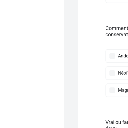
Comment a
conservat
Ande
Néof
Magn
Vrai ou f