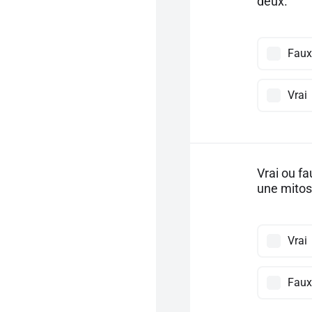
deux.
Faux
Vrai
Vrai ou fa
une mito
Vrai
Faux