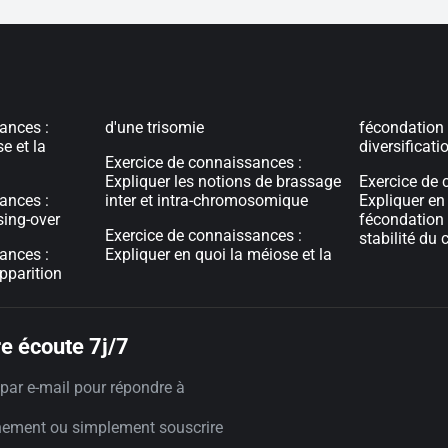
ances :
d'une trisomie
fécondation 
e et la
diversificati
Exercice de connaissances :
Expliquer les notions de brassage
Exercice de 
ances :
inter et intra-chromosomique
Expliquer en 
sing-over
fécondation 
Exercice de connaissances :
stabilité du 
ances :
Expliquer en quoi la méiose et la
pparition
e écoute 7j/7
par e-mail pour répondre à
nement ou simplement souscrire