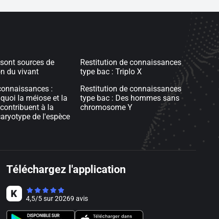
sont sources de
Restitution de connaissances
on du vivant
type bac : Triplo X
connaissances :
Restitution de connaissances
quoi la méiose et la
type bac : Des hommes sans
contribuent à la
chromosome Y
caryotype de l'espèce
Téléchargez l'application
4,5
/
5
sur
20269
avis