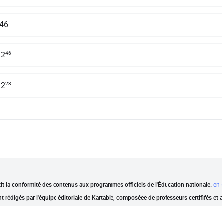
 46
46
 2
23
 2
ntit la conformité des contenus aux programmes officiels de l'Éducation nationale.
en 
nt rédigés par l'équipe éditoriale de Kartable, composéee de professeurs certififés et