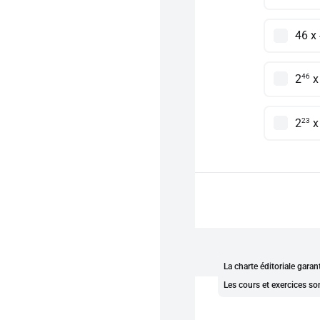
46 x
46
2
x
23
2
x
La charte éditoriale gara
Les cours et exercices so