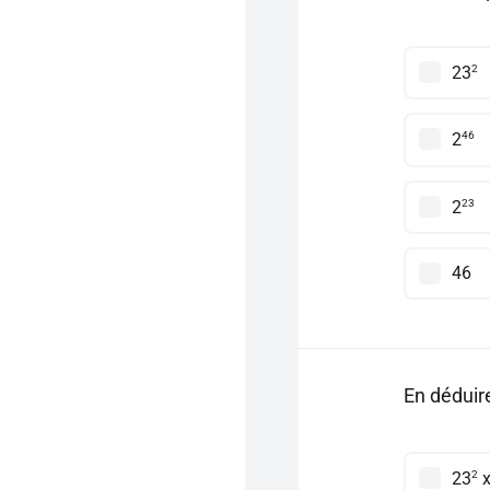
2
23
46
2
23
2
46
En déduir
2
23
x