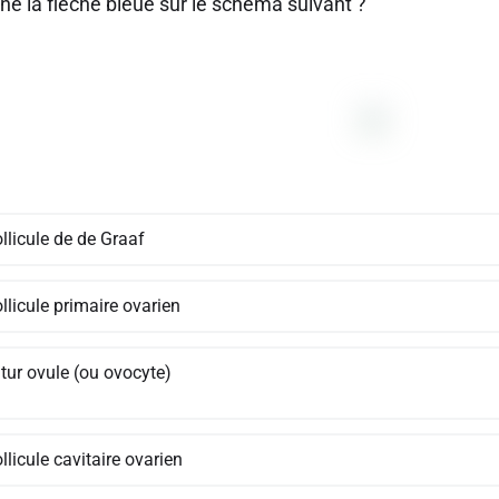
ne la flèche bleue sur le schéma suivant ?
llicule de de Graaf
llicule primaire ovarien
tur ovule (ou ovocyte)
llicule cavitaire ovarien