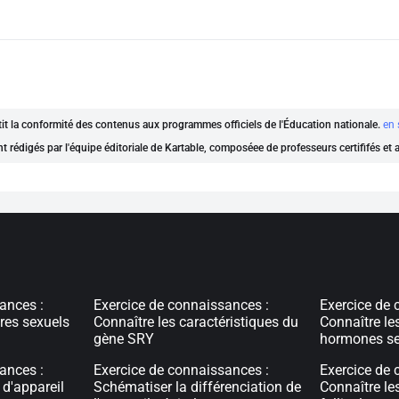
ntit la conformité des contenus aux programmes officiels de l'Éducation nationale.
en 
nt rédigés par l'équipe éditoriale de Kartable, composéee de professeurs certififés et
ances :
Exercice de connaissances :
Exercice de 
ères sexuels
Connaître les caractéristiques du
Connaître le
gène SRY
hormones se
ances :
Exercice de connaissances :
Exercice de 
d'appareil
Schématiser la différenciation de
Connaître les