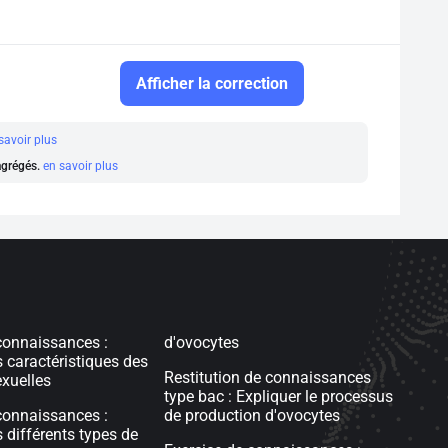
Afficher la correction
savoir plus
 agrégés.
en savoir plus
connaissances :
d'ovocytes
s caractéristiques des
Restitution de connaissances
xuelles
type bac : Expliquer le processus
connaissances :
de production d'ovocytes
 différents types de