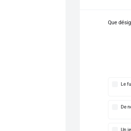
Que désig
Le fu
De n
Un je