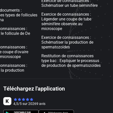
Exercice de connaissances :
Schématiser un tube séminifère
 documents :
Exercice de connaissances :
les types de follicules
Légender une coupe de tube
ma
séminifère observée au
connaissances :
microscope
le follicule de De
Exercice de connaissances :
Schématiser la production de
connaissances :
spermatozoïdes
 coupe d'ovaire
Restitution de connaissances
 microscope
type bac : Expliquer le processus
connaissances :
de production de spermatozoïdes
la production
Téléchargez l'application
4,5
/
5
sur
20269
avis