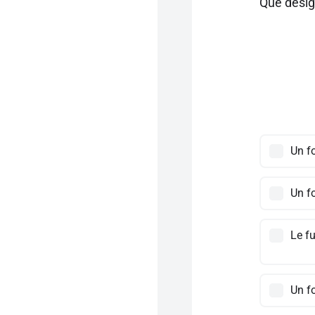
Que désig
Un fo
Un fo
Le fu
Un fo