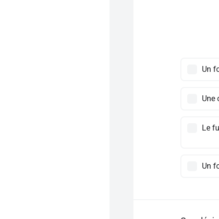
Un fo
Une c
Le fu
Un fo