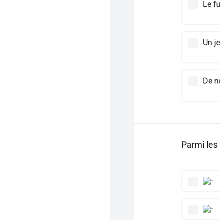
Le fu
Un je
De n
Parmi les