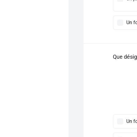
Un fo
Que désig
Un fo