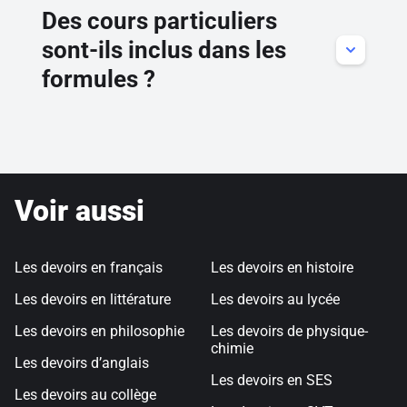
apprendre ses leçons et s'entraîner. Par ailleurs, il
Des cours particuliers
trouvera sur Kartable la plus grande banque
d'exercices de toutes difficultés pour se maintenir
sont-ils inclus dans les
au meilleur niveau.
formules ?
Nos formules n’incluent pas de cours particuliers.
En revanche, de nombreux élèves ayant besoin
d’un encadrement renforcé, nous proposons <a
href="/cours-particuliers">un service de mise en
relation</a> avec l'un de nos professeurs
expérimentés.
Voir aussi
Les devoirs en français
Les devoirs en histoire
Les devoirs en littérature
Les devoirs au lycée
Les devoirs en philosophie
Les devoirs de physique-
chimie
Les devoirs d’anglais
Les devoirs en SES
Les devoirs au collège