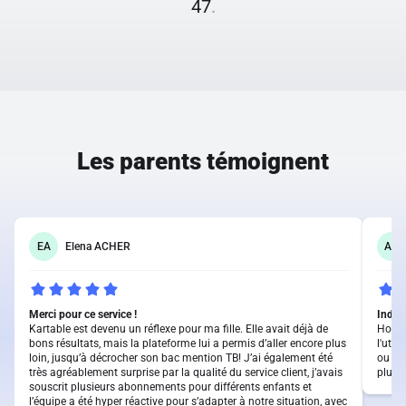
47
.
Les parents témoignent
EA
Elena ACHER
AH
Merci pour ce service !
Indis
Kartable est devenu un réflexe pour ma fille. Elle avait déjà de
Honnê
bons résultats, mais la plateforme lui a permis d’aller encore plus
l'util
loin, jusqu’à décrocher son bac mention TB! J’ai également été
ou qu
très agréablement surprise par la qualité du service client, j’avais
plus l
souscrit plusieurs abonnements pour différents enfants et
l’équipe a été hyper réactive pour s’adapter à notre situation, avec