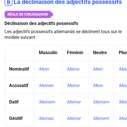
La déclinaison des adjectifs possessifs
B
Déclinaison des adjectifs possessifs
Les adjectifs possessifs allemands se déclinent tous sur le
modèle suivant :
Masculin
Féminin
Neutre
Plur
Nominatif
Mein
Meine
Mein
Mei
Accusatif
Meinen
Meine
Mein
Mei
Datif
Meinem
Meiner
Meinem
Mei
Génitif
Meines
Meiner
Meinem
Mei