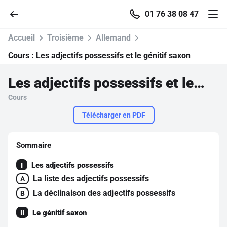
01 76 38 08 47
Accueil
Troisième
Allemand
Cours :
Les adjectifs possessifs et le génitif saxon
Les adjectifs possessifs et le génitif saxon
Accueil
Cours
Parcourir
Télécharger en PDF
Recherche
Sommaire
Les adjectifs possessifs
I
Se connecter
La liste des adjectifs possessifs
A
La déclinaison des adjectifs possessifs
B
S'inscrire gratuitement
Le génitif saxon
II
Pour profiter de 10 contenus offerts.