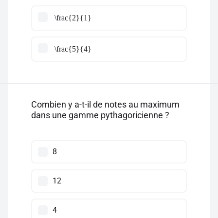
\frac{2}{1}
\frac{5}{4}
Combien y a-t-il de notes au maximum
dans une gamme pythagoricienne ?
8
12
4