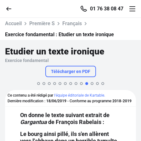
01 76 38 08 47
Accueil
Première S
Français
Exercice fondamental :
Etudier un texte ironique
Etudier un texte ironique
Accueil
Exercice fondamental
Parcourir
Télécharger en PDF
Recherche
Ce contenu a été rédigé par
l'équipe éditoriale de Kartable.
Dernière modification :
18/06/2019
- Conforme au programme
2018-2019
Se connecter
On donne le texte suivant extrait de
Gargantua
de François Rabelais :
S'inscrire gratuitement
Le bourg ainsi pillé, ils s'en allèrent
Pour profiter de 10 contenus offerts.
vers l'abbaye dans un horrible tumulte,