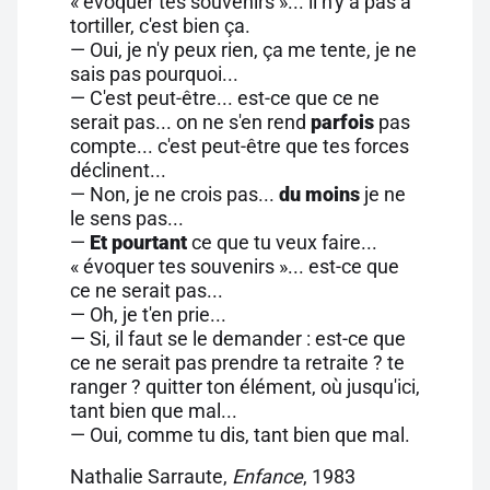
« évoquer tes souvenirs »... il n'y a pas à
tortiller, c'est bien ça.
— Oui, je n'y peux rien, ça me tente, je ne
sais pas pourquoi...
— C'est peut-être... est-ce que ce ne
serait pas... on ne s'en rend
parfois
pas
compte... c'est peut-être que tes forces
déclinent...
— Non, je ne crois pas...
du moins
je ne
le sens pas...
—
Et pourtant
ce que tu veux faire...
« évoquer tes souvenirs »... est-ce que
ce ne serait pas...
— Oh, je t'en prie...
— Si, il faut se le demander : est-ce que
ce ne serait pas prendre ta retraite ? te
ranger ? quitter ton élément, où jusqu'ici,
tant bien que mal...
— Oui, comme tu dis, tant bien que mal.
Nathalie Sarraute,
Enfance
, 1983