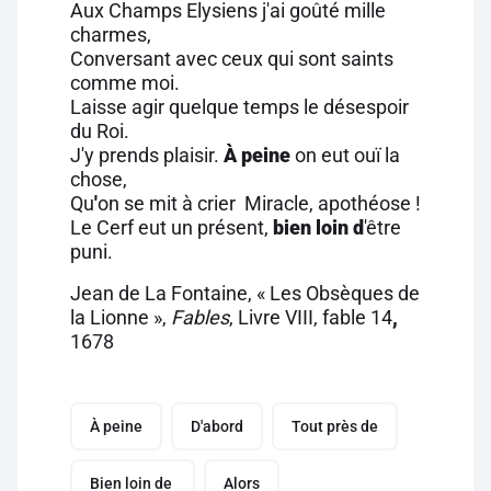
Aux Champs Elysiens j'ai goûté mille
charmes,
Conversant avec ceux qui sont saints
comme moi.
Laisse agir quelque temps le désespoir
du Roi.
J'y prends plaisir.
À peine
on eut ouï la
chose,
Qu
'
on se mit à crier Miracle, apothéose !
Le Cerf eut un présent,
bien loin d
'être
puni.
Jean de La Fontaine, « Les Obsèques de
la Lionne »,
Fables
, Livre VIII, fable 14
,
1678
À peine
D'abord
Tout près de
Bien loin de
Alors